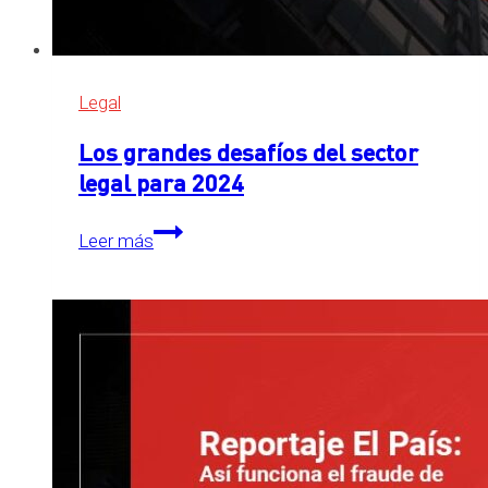
actividades
económicas
Legal
Los grandes desafíos del sector
legal para 2024
Los
Leer más
grandes
desafíos
del
sector
legal
para
2024