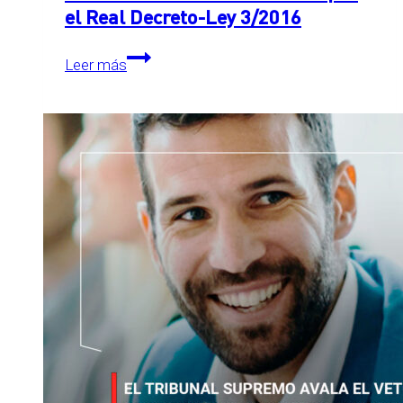
el Real Decreto-Ley 3/2016
Inconstitucionales
Leer más
determinadas
medidas
en
el
IS
introducidas
por
el
Real
Decreto-
Ley
3/2016