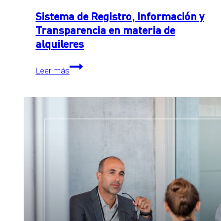
Sistema de Registro, Información y
Transparencia en materia de
alquileres
Sistema
Leer más
de
Registro,
Información
y
Transparencia
en
materia
de
alquileres