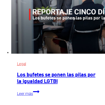
Legal
Los bufetes se ponen las pilas por
la igualdad LGTBI
Los
Leer más
bufetes
se