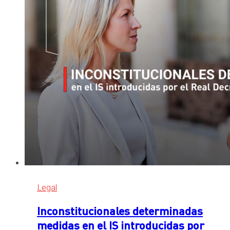
ingresos
bajos
y
medios
Legal
Inconstitucionales determinadas
medidas en el IS introducidas por