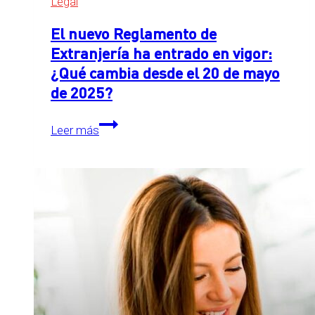
Legal
El nuevo Reglamento de
Extranjería ha entrado en vigor:
¿Qué cambia desde el 20 de mayo
de 2025?
El
Leer más
nuevo
Reglamento
de
Extranjería
ha
entrado
en
vigor:
¿Qué
cambia