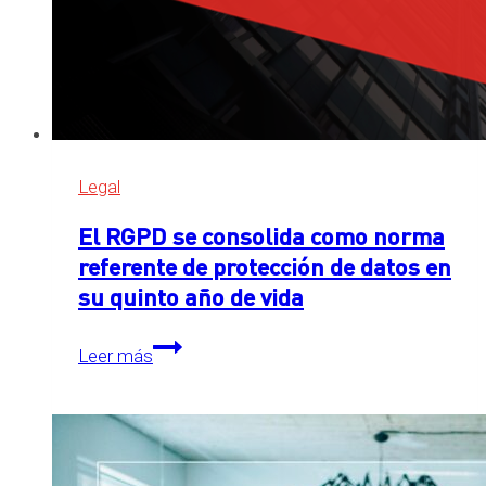
IA
Legal
El RGPD se consolida como norma
referente de protección de datos en
su quinto año de vida
El
Leer más
RGPD
se
consolida
como
norma