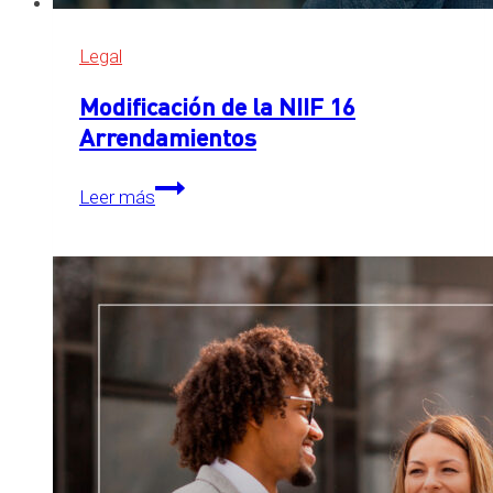
Legal
Modificación de la NIIF 16
Arrendamientos
Modificación
Leer más
de
la
NIIF
16
Arrendamientos