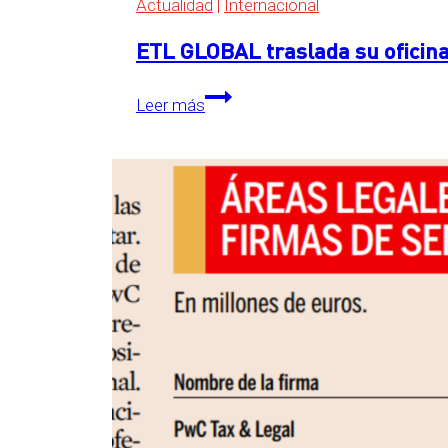
Actualidad
|
Internacional
ETL GLOBAL traslada su oficina
ETL
Leer más
GLOBAL
traslada
su
oficina
central
a
The
Grid,
en
Essen,
Alemania