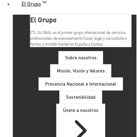
El Grupo
El Grupo
ETL GLOBAL es el primer grupo internacional de servicios
profesionales de asesoramiento fiscal, legal y consultoría a
Pymes y middle market en España y Europa.
Sobre nosotros
Misión, Visión y Valores
Proyecto de ley de Familias
Presencia Nacional e Internacional
Sostenibilidad
Únete a nosotros
El Gobierno ha aprobado una nueva ley de familias
que
equipara los derechos de las parejas de hecho con
los matrimonios.
Esta ley incluye varias medidas