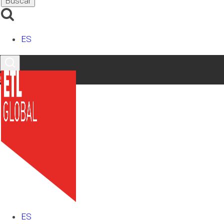
Contacto
ES
Nombre Completo
*
Contacto
Email
*
Teléfono
*
Provincia
*
Comentario
*
RGPD
*
ES
He leído y acepto la
Política de Privacidad