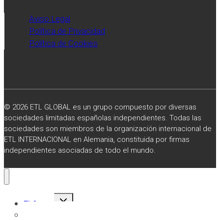
Aviso Legal
Política de Privacidad
Política de Cookies
© 2026 ETL GLOBAL es un grupo compuesto por diversas
sociedades limitadas españolas independientes. Todas las
sociedades son miembros de la organización internacional de
ETL INTERNACIONAL en Alemania, constituida por firmas
independientes asociadas de todo el mundo.
Alternar
El Grupo
menú
hijo
Sobre Nosotros