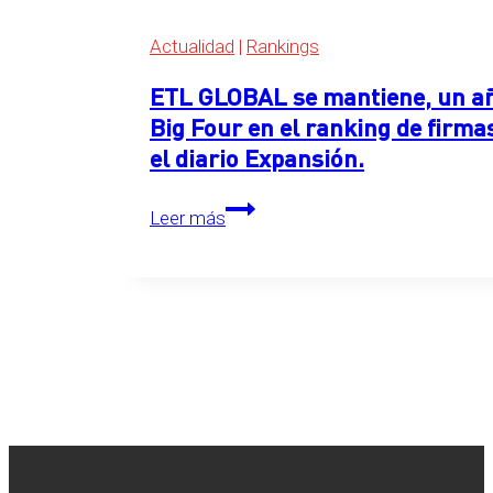
2026
Actualidad
|
Rankings
ETL GLOBAL se mantiene, un año
Big Four en el ranking de firma
el diario Expansión.
ETL
Leer más
GLOBAL
se
mantiene,
un
año
más,
en
el
primer
puesto