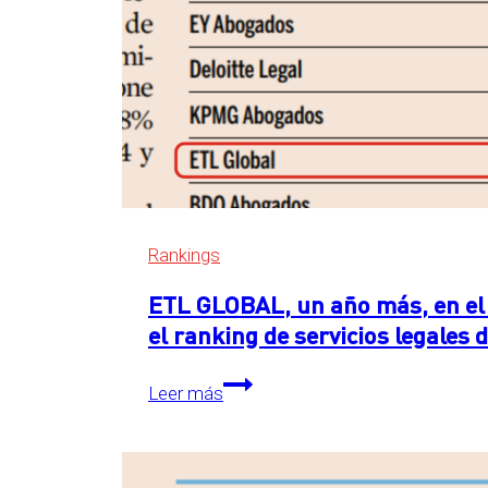
Rankings
ETL GLOBAL, un año más, en el 
el ranking de servicios legales
ETL
Leer más
GLOBAL,
un
año