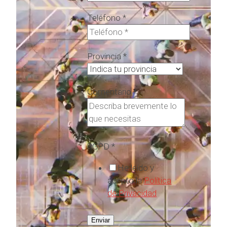
Teléfono
*
Provincia
*
Comentario
*
RGPD
*
He leído y
acepto la
Política
de Privacidad
Enviar