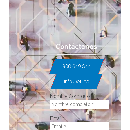
Contáctanos
900 649 344
info@etl.es
Nombre Completo
*
Email
*