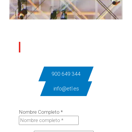
Contáctanos
900 649 344
info@etl.es
Nombre Completo
*