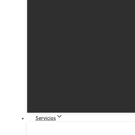
Título I
Título II
Título III
Título IV
Título V
Título VI
Título VII
Título VIII
La
Ley 31/2022 de Presupuestos Generales del Estado 
general,
1 de enero de 2023.
Servicios
Título I