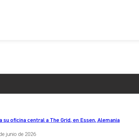
 La primera vinculada al Índice de Precios al Consumo Armoniza
ma:
año 2022 y del IPCA adelantado del mes de septiembre de 2023 
to.
 el año 2023. Si el incremento del PIB nominal igualase o sup
esente ley de Presupuestos, se aplicará un incremento retri
rta de Empleo Público, que se articulará a través de las sigui
en y en los demás sectores del 110 por cien.
su oficina central a The Grid, en Essen, Alemania
 financiera a 31 de diciembre del ejercicio anterior tendrán u
erpos de Seguridad del Estado, cuerpos de Policía Autonómica
de junio de 2026