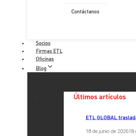
2,5 por ciento de incremento fijo y
Contáctanos
dos cláusulas de revisión del 0,5 por ciento cada una.
nominal.
Dichas cláusulas de revisión se aplicarán de la siguiente for
Socios
Firmas ETL
Incremento vinculado al IPCA. Si la suma del IPCA del 
Oficinas
incremento retributivo complementario del 0,5 por cien
Blog
Incremento vinculado a la evolución del PIB nominal en
macroeconómico que acompaña a la elaboración de la pr
Asimismo, se incluye en este capítulo la regulación de la Ofe
Últimos artículos
En los sectores prioritarios la tasa será del 120 por ci
ETL GLOBAL traslada 
Las entidades locales que tuvieran amortizada su deuda
La tasa será del 125 por ciento para las Fuerzas y Cu
18 de junio de 2026
18 