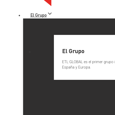
El Grupo
El Grupo
ETL GLOBAL es el primer grupo i
España y Europa.
Publicada la Ley de Presupues
Tabla de Contenidos