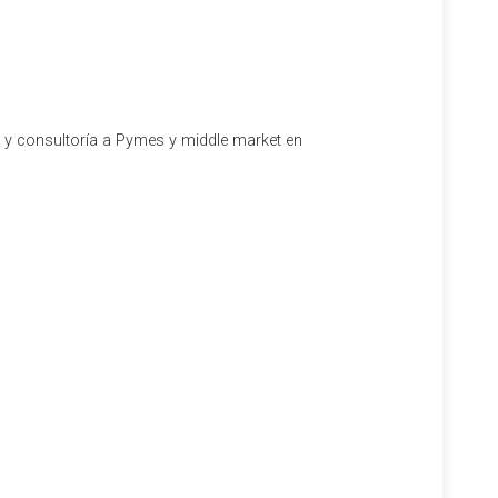
 por cuanto que, en su Capítulo I, bajo la rúbrica
público estatal y se consigna el importe de los
realiza la Ley 40/2015 de 1 de octubre, de Régimen
l y consultoría a Pymes y middle market en
ersiones del Banco de España, que, de acuerdo con su
as y los créditos vinculantes que han de operar
a Ley.
 Sanitaria, de la asistencia sanitaria no contributiva del
as que se realizan desde el Estado a la Seguridad