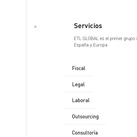
La parte esencial de la LPGE 2023 se recoge en el Título I, «
«Créditos iniciales y financiación de los mismos» se aprueba
beneficios fiscales que afectan a los tributos del Estado.
Servicios
En este
Capítulo I
se define el ámbito de los Presupuestos G
ETL GLOBAL es el primer grupo i
Jurídico del Sector Público, clasificación que se hace present
España y Europa.
El ámbito de los Presupuestos Generales del Estado se com
legislación específica, no se consolida con los restantes pr
Fiscal
El
Capítulo II
contiene las normas de modificación y ejecució
durante la vigencia de la Ley, así como las ampliaciones e i
Legal
El
Capítulo III
, «De la Seguridad Social» regula la financiació
Laboral
Instituto Social de la Marina, así como la financiación del 
Social.
Outsourcing
Título II
Consultoría