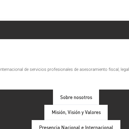
nternacional de servicios profesionales de asesoramiento fiscal, lega
tos Generales del Estado para e
Sobre nosotros
Misión, Visión y Valores
Presencia Nacional e Internacional