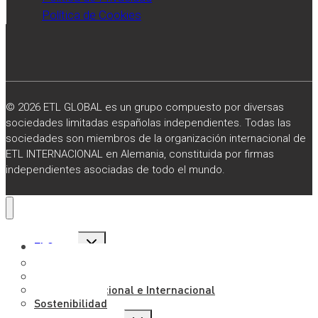
Política de Cookies
© 2026 ETL GLOBAL es un grupo compuesto por diversas
sociedades limitadas españolas independientes. Todas las
sociedades son miembros de la organización internacional de
ETL INTERNACIONAL en Alemania, constituida por firmas
independientes asociadas de todo el mundo.
Alternar
El Grupo
menú
hijo
Sobre Nosotros
Misión, Visión y Valores
Presencia Nacional e Internacional
Sostenibilidad
Alternar