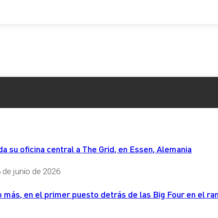
 su oficina central a The Grid, en Essen, Alemania
 de junio de 2026
más, en el primer puesto detrás de las Big Four en el ran