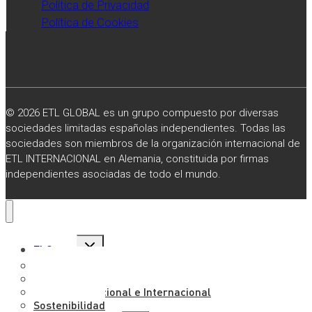
Política de Privacidad
Política de Cookies
© 2026 ETL GLOBAL es un grupo compuesto por diversas
sociedades limitadas españolas independientes. Todas las
sociedades son miembros de la organización internacional de
ETL INTERNACIONAL en Alemania, constituida por firmas
independientes asociadas de todo el mundo.
Alternar
El Grupo
menú
hijo
Sobre Nosotros
Misión, Visión y Valores
Presencia Nacional e Internacional
Sostenibilidad