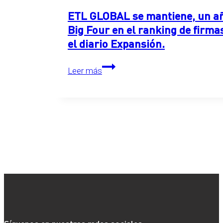
ETL GLOBAL se mantiene, un año
Big Four en el ranking de firma
el diario Expansión.
ETL
Leer más
GLOBAL
se
mantiene,
un
año
más,
en
el
primer
puesto
detrás
de