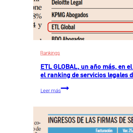
Rankings
ETL GLOBAL, un año más, en el 
el ranking de servicios legales
ETL
Leer más
GLOBAL,
un
año
más,
en
el