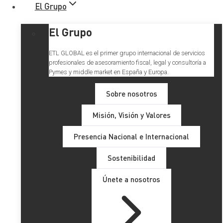
El Grupo
El Grupo
ETL GLOBAL es el primer grupo internacional de servicios
profesionales de asesoramiento fiscal, legal y consultoría a
Pymes y middle market en España y Europa.
Sobre nosotros
Misión, Visión y Valores
El RGPD se consolida como
Presencia Nacional e Internacional
norma referente de
Sostenibilidad
protección de datos en su
Únete a nosotros
quinto año de vida