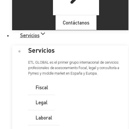
Tabla de Contenidos
Contáctanos
El éxito del RGPD
Servicios
Autocrítica: aspectos a tener en cuenta.
Servicios
ETL GLOBAL es el primer grupo internacional de servicios
profesionales de asesoramiento fiscal, legal y consultoría a
Habiéndose cumplido en el mes de mayo de año en curso,
Pymes y middle market en España y Europa.
5 años desde que entró en vigor el
Reglamento General
Fiscal
de Protección de Datos (RGPD)
, resulta interesante
repasar cuáles han sido los motivos del éxito de su
aplicación, así como formular conclusiones de su
Legal
implantación en el marco europeo de protección de datos.
Sin embargo, como sucede con toda normativa, también
Laboral
debe de hacerse autocrítica respecto a ciertos aspectos