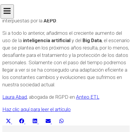
cumplimiento de esta normativa ha comportado la
recaudación de más de 50 millones de euros en sanciones
interpuestas por la
AEPD
.
Si a todo lo anterior, añadimos el creciente aumento del
uso de la
inteligencia artificial
y del
Big Data
, el escenario
que se plantea en los próximos años resulta, por lo menos,
desafiante para el tratamiento y la protección de los datos
personales. Solamente con el paso del tiempo podremos
llegar a ver si se ha conseguido una adaptación eficiente a
los constantes cambios y evoluciones que sufrimos en
nuestra sociedad actual.
Laura Abad
, abogada de RGPD en
Anteo ETL
Haz clic aquí para leer el artículo
Compartir
Compartir
Compartir
Compartir
Compartir
X
Facebook
LinkedIn
Email
WhatsApp
en
en
en
en
en
(Twitter)