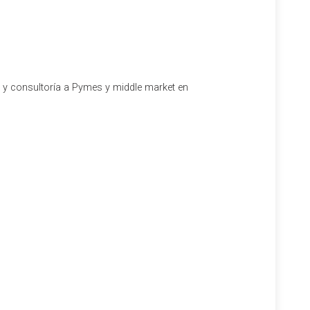
establecido en la Ley 39/2006, de 14 de diciembre, de
 como prestación de servicios aquellas prestaciones
a un contrato laboral con un tercero, al objeto de
l y consultoría a Pymes y middle market en
etl.es
. Nuestros expertos de
ETL GLOBAL
podrán