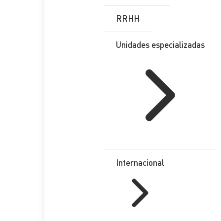
RRHH
Teléfono
*
Provincia
*
Unidades especializadas
Comentario
*
RGPD
*
He leído y acepto la
Política de Privacidad
Enviar
Internacional
Etiquetas