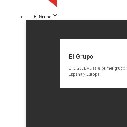
El Grupo
El Grupo
ETL GLOBAL es el primer grupo i
España y Europa.
Prestaciones del Sistema para
Ley 39/2006, de 14 de diciembre, de Promoción de la Autono