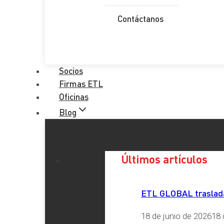
Autonomía Personal
, 
dependencia
Contáctanos
Redes Sociales
Socios
Firmas ETL
LinkedIn
X
Facebook
Instagram
YouTube
TikTok
Oficinas
Blog
Últimos artículos
ETL GLOBAL traslada 
Últimos artículos
18 de junio de 2026
18 