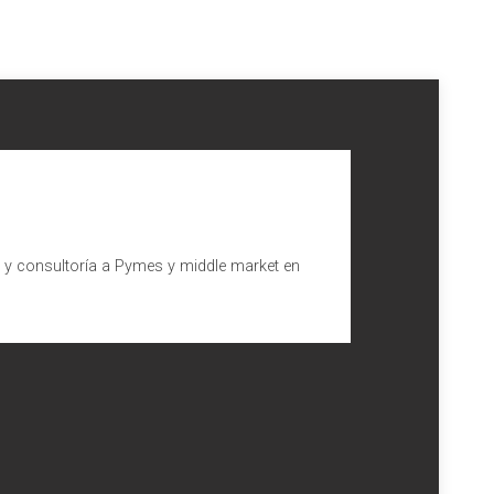
l y consultoría a Pymes y middle market en
ependencia
dencia, dispone que el Gobierno, mediante real