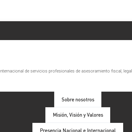
nternacional de servicios profesionales de asesoramiento fiscal, lega
 la Autonomía y Atención a la D
Sobre nosotros
Misión, Visión y Valores
mía Personal y Atención a las personas en situación de depen
Presencia Nacional e Internacional