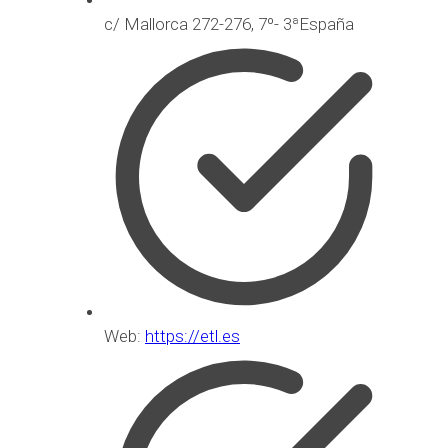
c/ Mallorca 272-276, 7º- 3ªEspaña
Web:
https://etl.es