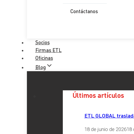
Teléfono
*
Contáctanos
Provincia
*
Socios
Comentario
*
Firmas ETL
Oficinas
RGPD
*
Blog
He leído y acepto la
Política de Privacidad
Enviar
Últimos artículos
Etiquetas
ETL GLOBAL traslada 
18 de junio de 2026
18 