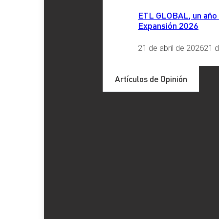
AEAT
, 
AGENCIA TRIBUTARIA
, 
ALTO TRIBUNAL
, 
HAC
ETL GLOBAL, un año má
Expansión 2026
Redes Sociales
21 de abril de 2026
21 d
Artículos de Opinión
LinkedIn
X
Facebook
Instagram
YouTube
TikTok
Últimos artículos