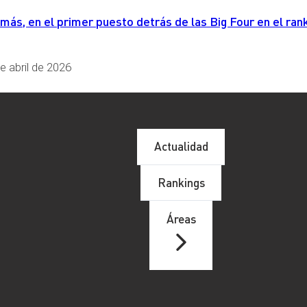
IENDA
, 
INDEMNIZACIÓN
, 
IRPF
, 
JURISPRUDENCIA
, 
LEY G
s, en el primer puesto detrás de las Big Four en el rank
e abril de 2026
Actualidad
Rankings
Áreas