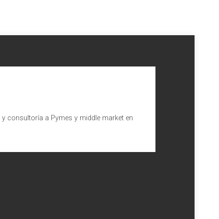
l y consultoría a Pymes y middle market en
Hacienda
 que se entendió que los intereses de demora, que un