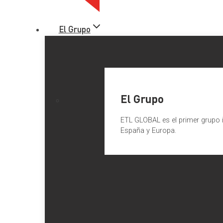
El Grupo
El Grupo
ETL GLOBAL es el primer grupo i
España y Europa.
El Supremo impone gravar las
Esta nueva interpretación supone un cambio de criterio al es