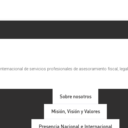
nternacional de servicios profesionales de asesoramiento fiscal, lega
 indemnizaciones cobradas de 
Sobre nosotros
Misión, Visión y Valores
tablecido en la
Sentencia de 3 de diciembre de 2020
en la
Presencia Nacional e Internacional