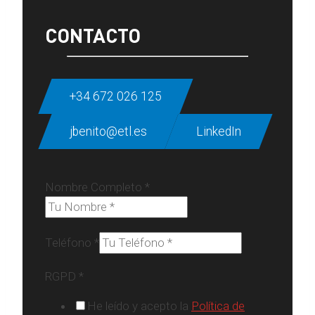
CONTACTO
+34 672 026 125
jbenito@etl.es
LinkedIn
Nombre Completo
*
Teléfono
*
RGPD
*
He leído y acepto la
Política de