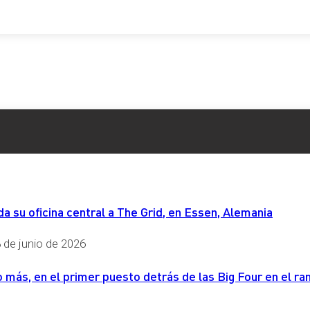
 su oficina central a The Grid, en Essen, Alemania
 de junio de 2026
más, en el primer puesto detrás de las Big Four en el ran