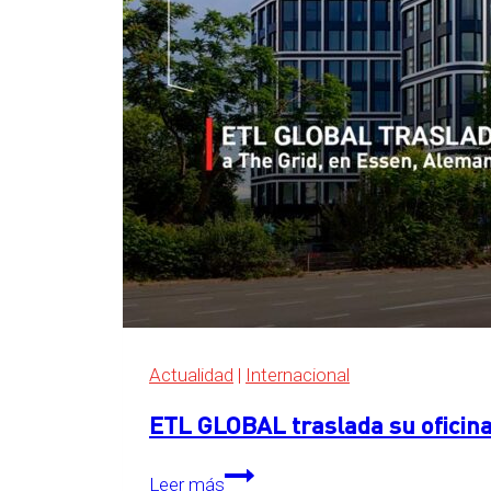
Actualidad
|
Internacional
ETL GLOBAL traslada su oficina
ETL
Leer más