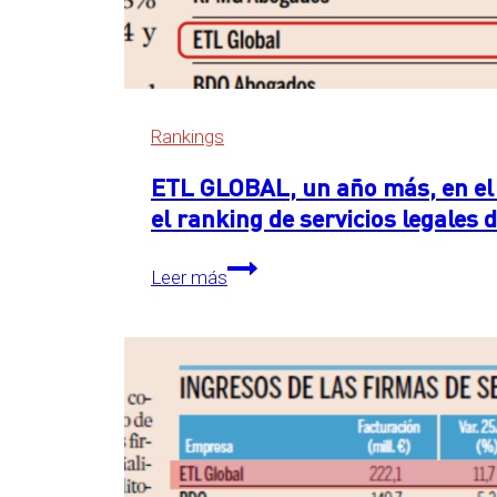
Rankings
ETL GLOBAL, un año más, en el 
el ranking de servicios legales
ETL
Leer más
GLOBAL,
un
año
más,
en
el
primer
puesto