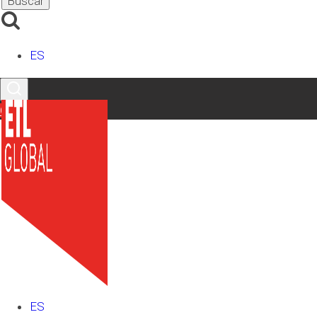
Contable (PGC)
El PGC define las inversiones inmobiliarias como activos
no corrientes que sean inmuebles y que se posean para
ES
obtener rentas, plusvalías o ambas, en lugar de para:
Su uso en la producción o suministro de bienes o
Contacto
servicios.
Fines administrativos.
Venta en el curso ordinario de las operaciones.
Clasificación de las inversiones
inmobiliarias
El primer paso para la contabilización de las inversiones
inmobiliarias es clasificarlas según su naturaleza:
Inversiones inmobiliarias en terrenos y bienes
ES
naturales
: Se trata de terrenos sin edificar o con