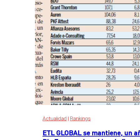
detrás
de
las
Big
Four
en
el
ranking
de
servicios
legales
de
Expansión
2026
Actualidad
|
Rankings
ETL GLOBAL se mantiene, un año