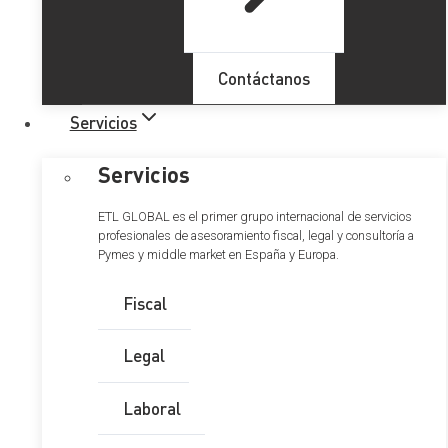
Contáctanos
Servicios
Servicios
ETL GLOBAL es el primer grupo internacional de servicios
profesionales de asesoramiento fiscal, legal y consultoría a
Pymes y middle market en España y Europa.
Contabilización de las
inversiones en activos
Fiscal
inmobiliarios
Legal
Laboral