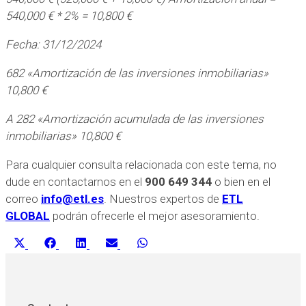
540,000 € * 2% = 10,800 €
Fecha: 31/12/2024
682 «Amortización de las inversiones inmobiliarias»
10,800 €
A 282 «Amortización acumulada de las inversiones
inmobiliarias» 10,800 €
Para cualquier consulta relacionada con este tema, no
dude en contactarnos en el
900 649 344
o bien en el
correo
info@etl.es
. Nuestros expertos de
ETL
GLOBAL
podrán ofrecerle el mejor asesoramiento.
Compartir
Compartir
Compartir
Compartir
Compartir
X
Facebook
LinkedIn
Email
WhatsApp
en
en
en
en
en
(Twitter)