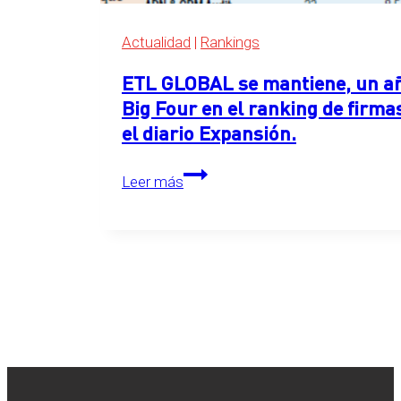
2026
Actualidad
|
Rankings
ETL GLOBAL se mantiene, un año
Big Four en el ranking de firma
el diario Expansión.
ETL
Leer más
GLOBAL
se
mantiene,
un
año
más,
en
el
primer
puesto