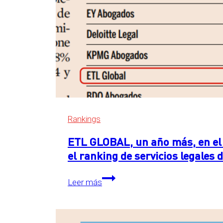
Rankings
ETL GLOBAL, un año más, en el 
el ranking de servicios legales
ETL
Leer más
GLOBAL,
un
año