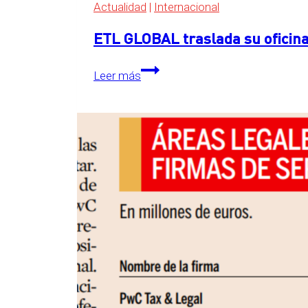
Actualidad
|
Internacional
ETL GLOBAL traslada su oficina
ETL
Leer más
GLOBAL
traslada
su
oficina
central
a
The
Grid,
en
Essen,
Alemania