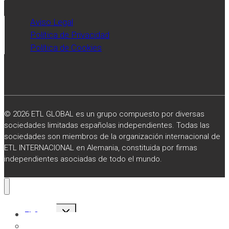
Aviso Legal
Política de Privacidad
Política de Cookies
© 2026 ETL GLOBAL es un grupo compuesto por diversas
sociedades limitadas españolas independientes. Todas las
sociedades son miembros de la organización internacional de
ETL INTERNACIONAL en Alemania, constituida por firmas
independientes asociadas de todo el mundo.
Alternar
El Grupo
menú
hijo
Sobre Nosotros