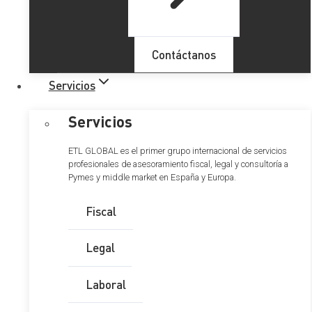
El Constitucional delimita la
Contáctanos
posibilidad de revocar
Servicios
sentencias penales
Servicios
absolutorias basadas en la
ETL GLOBAL es el primer grupo internacional de servicios
apreciación de duda
profesionales de asesoramiento fiscal, legal y consultoría a
Pymes y middle market en España y Europa.
razonable
Fiscal
Legal
El
Tribunal Constitucional
examina en esta sentencia los
límites constitucionales y legales de la revisión fáctica de
Laboral
sentencias absolutorias y organiza los criterios de control
en amparo de las decisiones que revocan una absolución