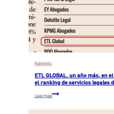
Rankings
ETL GLOBAL, un año más, en el 
el ranking de servicios legales
ETL
Leer más
GLOBAL,
un
año