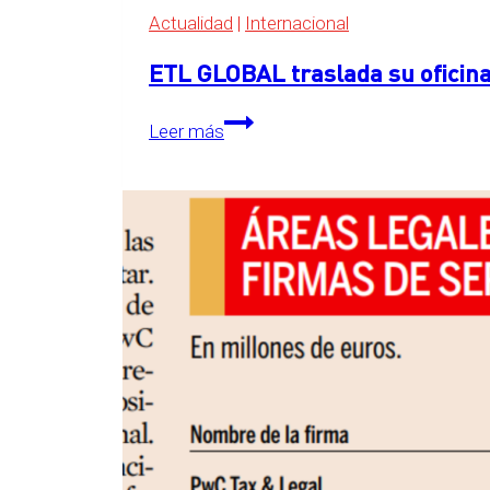
Actualidad
|
Internacional
ETL GLOBAL traslada su oficina
ETL
Leer más
GLOBAL
traslada
su
oficina
central
a
The
Grid,
en
Essen,
Alemania