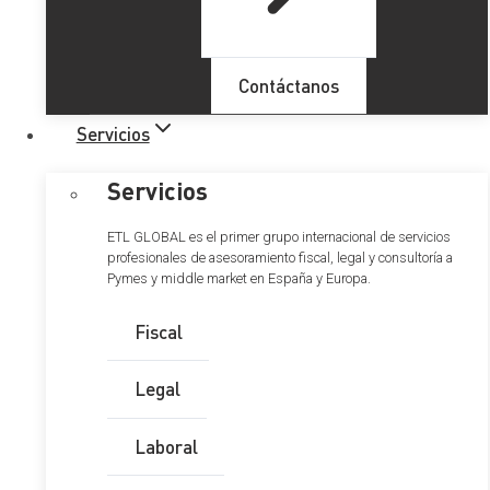
Modelos de declaración del
Contáctanos
IRPF y del Impuesto sobre el
Servicios
Patrimonio para el ejercicio
Servicios
2023
ETL GLOBAL es el primer grupo internacional de servicios
profesionales de asesoramiento fiscal, legal y consultoría a
Pymes y middle market en España y Europa.
Fiscal
Tabla de Contenidos
Legal
1. ¿Cuáles son los modelos de declaración
del IRPF y del IP?
Laboral
2. ¿Cuál es el plazo de presentación de las
declaraciones del IRPF y del IP?