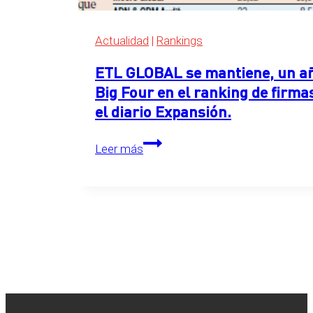
2026
Actualidad
|
Rankings
ETL GLOBAL se mantiene, un año
Big Four en el ranking de firma
el diario Expansión.
ETL
Leer más
GLOBAL
se
mantiene,
un
año
más,
en
el
primer