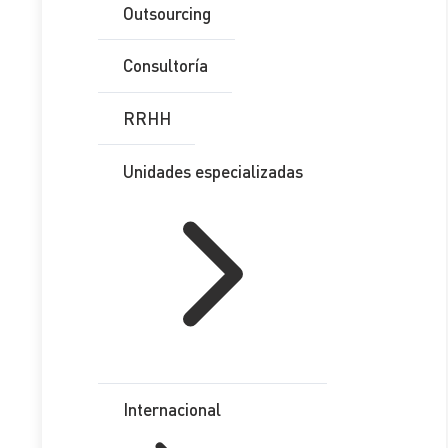
Outsourcing
Consultoría
Juan Bermúdez Clavería
RRHH
CEO
Unidades especializadas
Tabla de Contenidos
Internacional
Juan Bermúdez Clavería, CEO de ETL
GLOBAL España