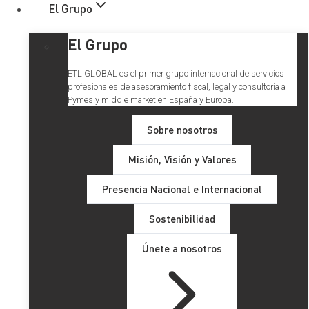
El Grupo
El Grupo
ETL GLOBAL es el primer grupo internacional de servicios
profesionales de asesoramiento fiscal, legal y consultoría a
Pymes y middle market en España y Europa.
Sobre nosotros
Misión, Visión y Valores
Los socios directores del top
Presencia Nacional e Internacional
20 en facturación analizan el
Sostenibilidad
crecimiento de sus despachos
Únete a nosotros