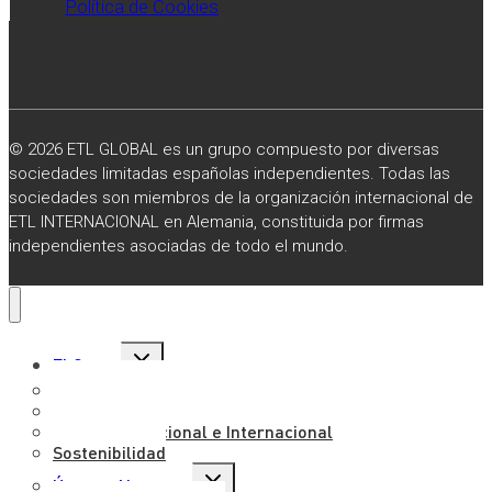
Política de Cookies
© 2026 ETL GLOBAL es un grupo compuesto por diversas
sociedades limitadas españolas independientes. Todas las
sociedades son miembros de la organización internacional de
ETL INTERNACIONAL en Alemania, constituida por firmas
independientes asociadas de todo el mundo.
Alternar
El Grupo
menú
hijo
Sobre Nosotros
Misión, Visión y Valores
Presencia Nacional e Internacional
Sostenibilidad
Alternar
Únete a Nosotros
menú