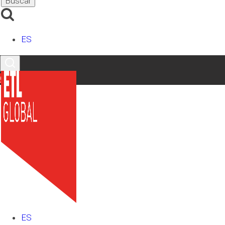
Contacto
ES
Nombre Completo
*
Email
*
Contacto
Teléfono
*
Provincia
*
Comentario
*
RGPD
*
He leído y acepto la
Política de Privacidad
ES