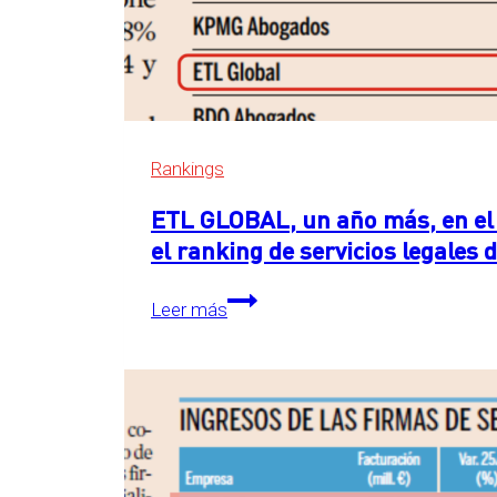
Rankings
ETL GLOBAL, un año más, en el 
el ranking de servicios legales
ETL
Leer más
GLOBAL,
un
año
más,
en
el
primer