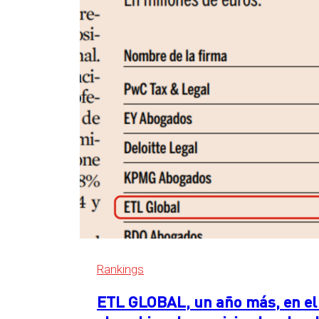
en
Essen,
Alemania
Rankings
ETL GLOBAL, un año más, en el 