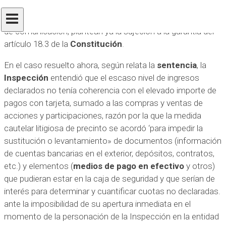
cuestiones relacionadas con los derechos fundamentales
ligados al llamado entorno digital o, en su caso y por servir
de comunicación, plantean ya la sujeción a la garantía del
artículo 18.3 de la
Constitución
.
En el caso resuelto ahora, según relata la
sentencia
, la
Inspección
entendió que el escaso nivel de ingresos
declarados no tenía coherencia con el elevado importe de
pagos con tarjeta, sumado a las compras y ventas de
acciones y participaciones, razón por la que la medida
cautelar litigiosa de precinto se acordó ‘para impedir la
sustitución o levantamiento» de documentos (información
de cuentas bancarias en el exterior, depósitos, contratos,
etc.) y elementos (
medios de pago en efectivo
y otros)
que pudieran estar en la caja de seguridad y que serían de
interés para determinar y cuantificar cuotas no declaradas.
ante la imposibilidad de su apertura inmediata en el
momento de la personación de la Inspección en la entidad