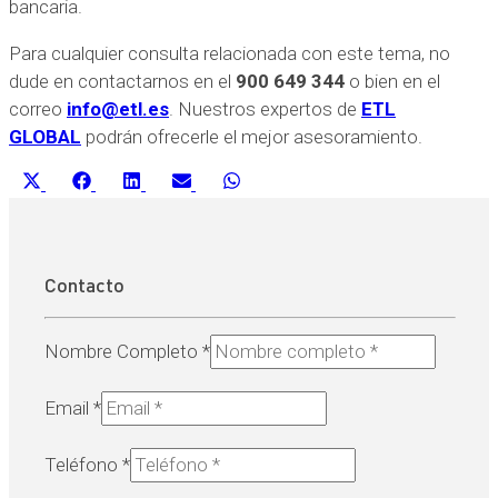
bancaria.
Para cualquier consulta relacionada con este tema, no
dude en contactarnos en el
900 649 344
o bien en el
correo
info@etl.es
. Nuestros expertos de
ETL
GLOBAL
podrán ofrecerle el mejor asesoramiento.
Compartir
Compartir
Compartir
Compartir
Compartir
X
Facebook
LinkedIn
Email
WhatsApp
en
en
en
en
en
(Twitter)
Contacto
Nombre Completo
*
Email
*
Teléfono
*