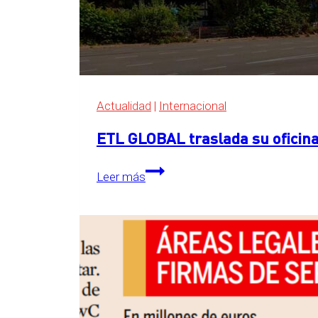
Actualidad
|
Internacional
ETL GLOBAL traslada su oficina
ETL
Leer más
GLOBAL
traslada
su
oficina
central
a
The
Grid,