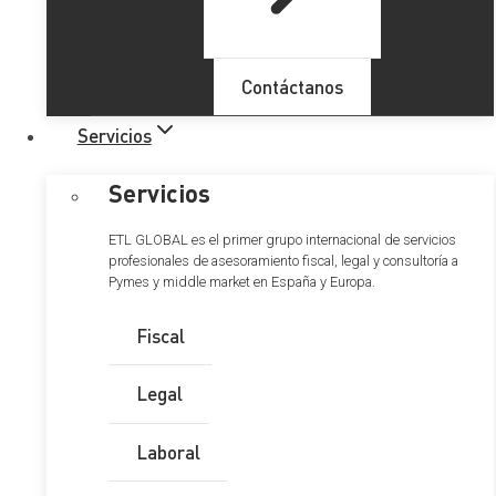
Contáctanos
Servicios
Servicios
ETL GLOBAL es el primer grupo internacional de servicios
profesionales de asesoramiento fiscal, legal y consultoría a
Pymes y middle market en España y Europa.
TS: Inspección de Hacienda
puede precintar cajas de
Fiscal
seguridad en bancos sin
Legal
orden judicial
Laboral