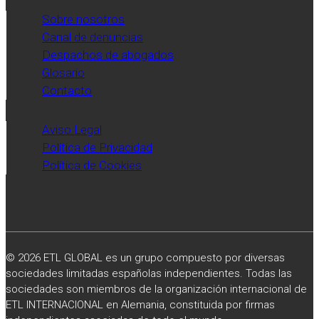
profesionales
Sobre nosotros
publicado
Canal de denuncias
por
Despachos de abogados
el
Glosario
diario
Contacto
Expansión.
Aviso Legal
Política de Privacidad
Política de Cookies
© 2026 ETL GLOBAL es un grupo compuesto por diversas
sociedades limitadas españolas independientes. Todas las
sociedades son miembros de la organización internacional de
ETL INTERNACIONAL en Alemania, constituida por firmas