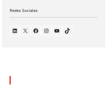
Redes Sociales
LinkedIn
X
Facebook
Instagram
YouTube
TikTok
Últimos artículos