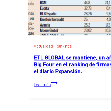
de
servicios
legales
de
Expansión
2026
Actualidad
|
Rankings
ETL GLOBAL se mantiene, un año
Big Four en el ranking de firma
el diario Expansión.
ETL
Leer más
GLOBAL
se
mantiene,
un