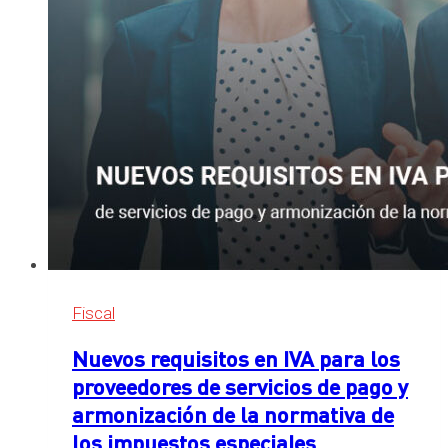
dispositivos
electrónicos
en
una
inspección
si
vulnera
derechos
fundamentales
Fiscal
Nuevos requisitos en IVA para los
proveedores de servicios de pago y
armonización de la normativa de
los impuestos especiales