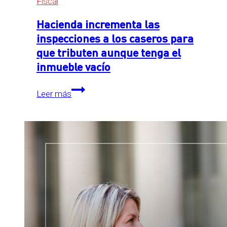
Fiscal
Hacienda incrementa las
inspecciones a los caseros para
que tributen aunque tenga el
inmueble vacío
Hacienda
Leer más
incrementa
las
inspecciones
a
los
caseros
para
que
tributen
aunque