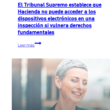
El Tribunal Supremo establece que
Hacienda no puede acceder a los
dispositivos electrónicos en una
inspección si vulnera derechos
fundamentales
El
Leer más
Tribunal
Supremo
establece
que
Hacienda
no
puede
acceder
a
los