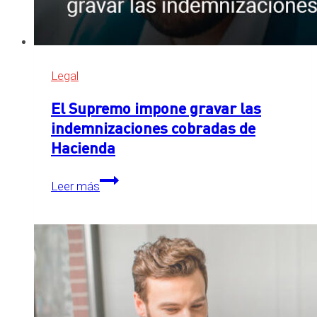
Legal
El Supremo impone gravar las
indemnizaciones cobradas de
Hacienda
El
Leer más
Supremo
impone
gravar
las
indemnizaciones
cobradas
de