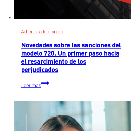
Artículos de opinión
Novedades sobre las sanciones del
modelo 720. Un primer paso hacia
el resarcimiento de los
perjudicados
Novedades
Leer más
sobre
las
sanciones
del
modelo
720.