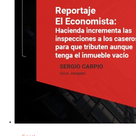
de
juego
respecto
las
devoluciones
a
los
Mutualistas