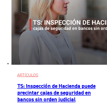
tenga
el
inmueble
vacío
ARTÍCULOS
TS: Inspección de Hacienda puede
precintar cajas de seguridad en
bancos sin orden judicial