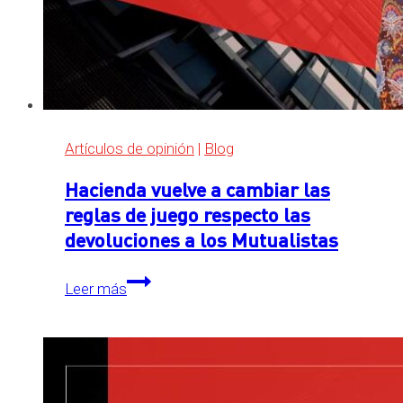
Artículos de opinión
|
Blog
Hacienda vuelve a cambiar las
reglas de juego respecto las
devoluciones a los Mutualistas
Hacienda
Leer más
vuelve
a
cambiar
las
reglas