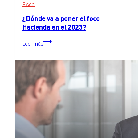
Fiscal
¿Dónde va a poner el foco
Hacienda en el 2023?
¿Dónde
Leer más
va
a
poner
el
foco
Hacienda
en
el
2023?