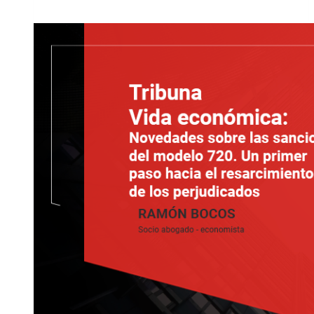
Reglamentos
Fiscales:
IVA,
Impuestos
Especiales
y
Procedimientos
Amistosos