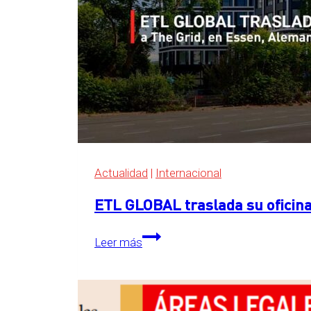
Actualidad
|
Internacional
ETL GLOBAL traslada su oficina
ETL
Leer más
GLOBAL
traslada
su
oficina