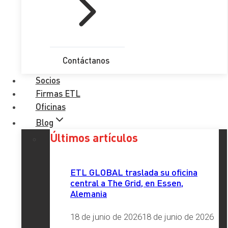
tal como establece la ley. Las empresas deben iniciar este
proceso de negociación colectiva con los representantes
legales de los trabajadores, con el objetivo de garantizar la
plena implementación del protocolo
LGTBI
en sus políticas
Contáctanos
y prácticas internas.
Socios
Es esencial que las empresas comprendan la urgencia y la
Firmas ETL
importancia de este proceso, ya que la ley contempla
Oficinas
sanciones para aquellas que incumplan con sus
obligaciones en materia de igualdad LGTBI. Estas
Blog
sanciones van desde multas económicas hasta la
Últimos artículos
prohibición de acceder a ayudas o subvenciones, pasando
por la prohibición de contratar con la Administración e
ETL GLOBAL traslada su oficina
incluso el cese de actividad durante un periodo
central a The Grid, en Essen,
determinado.
Alemania
Aunque el desarrollo reglamentario aún esté pendiente, las
18 de junio de 2026
18 de junio de 2026
empresas deben iniciar cuanto antes el proceso de