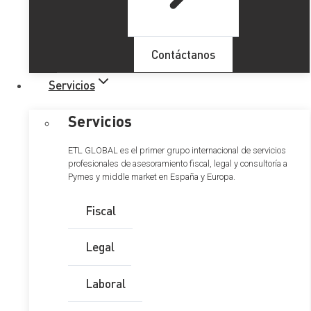
Contáctanos
Servicios
Servicios
ETL GLOBAL es el primer grupo internacional de servicios
profesionales de asesoramiento fiscal, legal y consultoría a
Pymes y middle market en España y Europa.
Nuevo Protocolo LGTBI para
las empresas
Fiscal
Legal
La importancia del
protocolo LGTBI
radica en su papel
Laboral
fundamental para garantizar la
igualdad real y efectiva
de