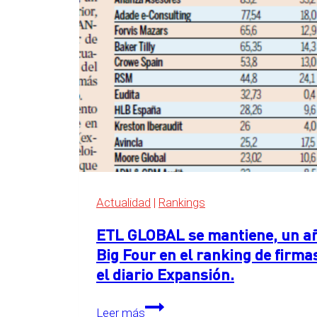
Four
en
el
ranking
de
servicios
legales
de
Expansión
2026
Actualidad
|
Rankings
ETL GLOBAL se mantiene, un año
Big Four en el ranking de firma
el diario Expansión.
ETL
Leer más