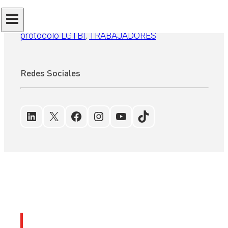
diversidad
, 
empresas
, 
LEY TRANS
, 
LGTBI
, 
protocolo LGTBI
, 
TRABAJADORES
Redes Sociales
LinkedIn
X
Facebook
Instagram
YouTube
TikTok
Últimos artículos