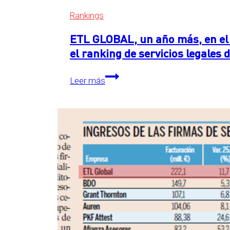
Rankings
ETL GLOBAL, un año más, en el 
el ranking de servicios legales
ETL
Leer más
GLOBAL,
un
año
más,
en
el
primer
puesto
detrás
de
las
Big