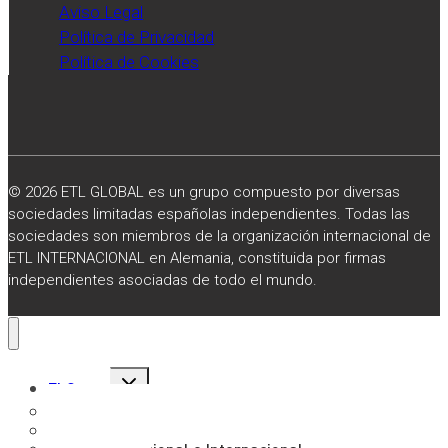
Aviso Legal
Política de Privacidad
Política de Cookies
© 2026 ETL GLOBAL es un grupo compuesto por diversas
sociedades limitadas españolas independientes. Todas las
sociedades son miembros de la organización internacional de
ETL INTERNACIONAL en Alemania, constituida por firmas
independientes asociadas de todo el mundo.
Alternar
El Grupo
menú
hijo
Sobre Nosotros
Misión, Visión y Valores