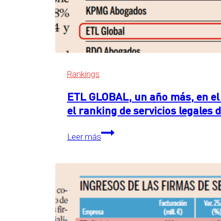
Rankings
ETL GLOBAL, un año más, en el 
el ranking de servicios legales
ETL
Leer más
GLOBAL,
un
año
más,
en
el
primer