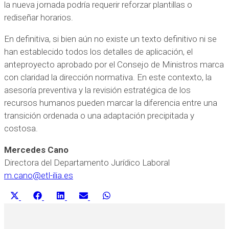
la nueva jornada podría requerir reforzar plantillas o
rediseñar horarios.
En definitiva, si bien aún no existe un texto definitivo ni se
han establecido todos los detalles de aplicación, el
anteproyecto aprobado por el Consejo de Ministros marca
con claridad la dirección normativa. En este contexto, la
asesoría preventiva y la revisión estratégica de los
recursos humanos pueden marcar la diferencia entre una
transición ordenada o una adaptación precipitada y
costosa.
Mercedes Cano
Directora del Departamento Jurídico Laboral
m.cano@etl-ilia.es
Compartir
Compartir
Compartir
Compartir
Compartir
X
Facebook
LinkedIn
Email
WhatsApp
en
en
en
en
en
(Twitter)