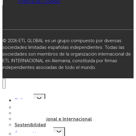
Política de Cookies
© 2026 ETL GLOBAL es un grupo compuesto por diversas
sociedades limitadas españolas independientes. Todas las
sociedades son miembros de la organización internacional de
ETL INTERNACIONAL en Alemania, constituida por firmas
independientes asociadas de todo el mundo.
Alternar
El Grupo
menú
hijo
Sobre Nosotros
Misión, Visión y Valores
Presencia Nacional e Internacional
Sostenibilidad
Alternar
Únete a Nosotros
menú