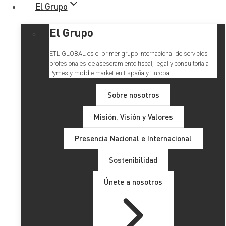
El Grupo
El Grupo
ETL GLOBAL es el primer grupo internacional de servicios
profesionales de asesoramiento fiscal, legal y consultoría a
Pymes y middle market en España y Europa.
Sobre nosotros
Misión, Visión y Valores
Reducción de la jornada a 37,5
Presencia Nacional e Internacional
horas: las primeras dudas
Sostenibilidad
reales de las empresas
Únete a nosotros