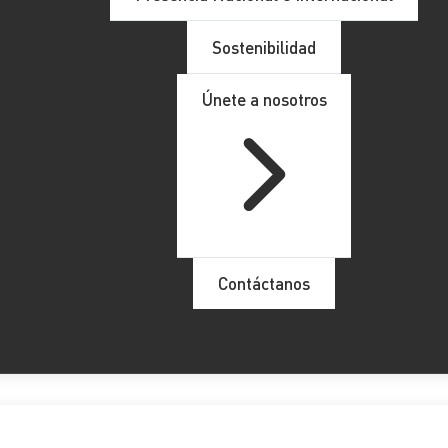
orizados a residir en España para ejercer una
actividad labo
Sostenibilidad
medios y sistemas informáticos, telemáticos y de telecomunica
a, algunos extranjeros desistían de venir a vivir a España, ap
Únete a nosotros
 autorizaba a trabajar. Estos últimos, aunque su trabajo no a
ctividad;
la publicación de la
Ley de Fomento del Ecosistema de E
o atractivo por su calidad de vida, clima, y cultura. Pero com
con regulaciones específicas e incentivos para este ellos.
Contáctanos
a. Por un lado, a través del aumento del consumo local (alojam
 cotizaciones sociales.
lificados; lo que puede tener un efecto positivo en la innova
exiones y colaboraciones con empresas locales, potenciando 