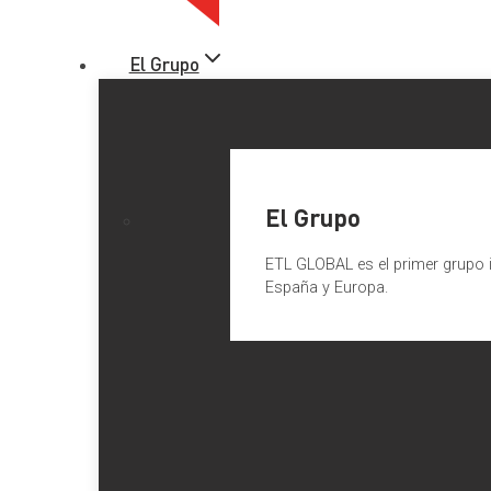
El Grupo
El Grupo
ETL GLOBAL es el primer grupo i
España y Europa.
El impacto de los nómadas dig
A finales de 2022, España abrió las puertas a los
nómadas di