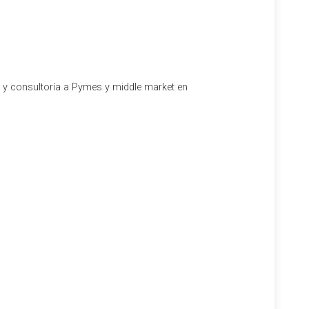
viviendas y servicios puede llevar a un aumento del
 ve cómo los precios de los alquileres y otros bienes y
l y consultoría a Pymes y middle market en
ores en ciudades como Barcelona, Madrid, Valencia o
enriquecen la diversidad cultural, también es
que aborden estos retos:
s ya tensionadas por factores como el turismo.
ómadas digitales. Esto podría implicar incentivos para