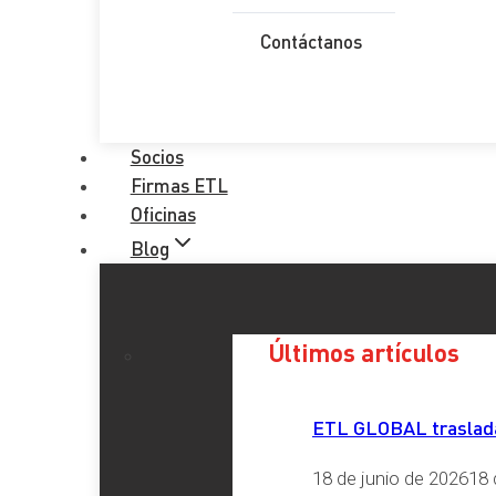
Email
*
Contáctanos
Teléfono
*
Provincia
*
Socios
Firmas ETL
Oficinas
Comentario
*
Blog
RGPD
*
He leído y acepto la
Política de Privacidad
Últimos artículos
Enviar
ETL GLOBAL traslada 
Etiquetas
18 de junio de 2026
18 