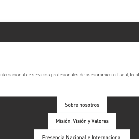
nternacional de servicios profesionales de asesoramiento fiscal, lega
itales en España
Sobre nosotros
Misión, Visión y Valores
gitales
; un colectivo en creciente expansión dentro de los tr
Presencia Nacional e Internacional