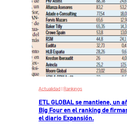
las
Big
Four
en
el
ranking
de
servicios
legales
de
Expansión
2026
Actualidad
|
Rankings
ETL GLOBAL se mantiene, un año
Big Four en el ranking de firma
el diario Expansión.