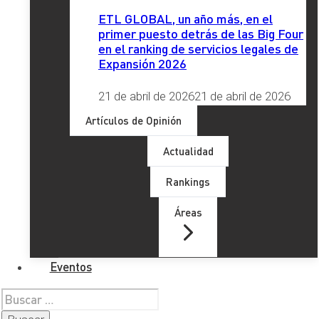
ETL GLOBAL, un año más, en el
primer puesto detrás de las Big Four
en el ranking de servicios legales de
Expansión 2026
Obligaciones fiscales para los
contribuyentes
21 de abril de 2026
21 de abril de 2026
Artículos de Opinión
Con carácter general, los contribuyentes del IRPF que
obtengan los premios previstos en este apartado no
Actualidad
estarán obligados de presentar autoliquidación por este
Rankings
gravamen
, ya que se habrá practicado la correspondiente
retención o ingreso a cuenta por la entidad pagadora del
Áreas
premio.
En el supuesto de que no se haya soportado
retención por el premio obtenido sí existirá obligación de
autoliquidar el gravamen.
Eventos
Buscar: