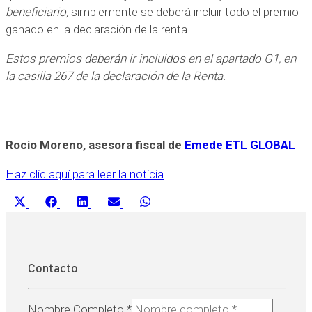
beneficiario,
simplemente se deberá incluir todo el premio
ganado en la declaración de la renta.
Estos premios deberán ir incluidos en el apartado G1, en
la casilla 267 de la declaración de la Renta.
Rocio Moreno, asesora fiscal de
Emede ETL GLOBAL
Haz clic aquí para leer la noticia
Compartir
Compartir
Compartir
Compartir
Compartir
X
Facebook
LinkedIn
Email
WhatsApp
en
en
en
en
en
(Twitter)
Contacto
Nombre Completo
*