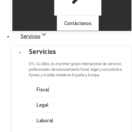
Premios en Loterías y Apuestas del Estado,
sorteos y juegos autorizados
Contáctanos
Retención y tributación de premios
Obligaciones fiscales para los
Servicios
contribuyentes
Compartir el premio: Consideraciones
Servicios
importantes
Premios derivados de juegos, concursos,
ETL GLOBAL es el primer grupo internacional de servicios
rifas o combinaciones aleatorias
profesionales de asesoramiento fiscal, legal y consultoría a
Premios en metálico: Retención y
Pymes y middle market en España y Europa.
tributación
Fiscal
Premios en especie: Retención y
tributación
Legal
Laboral