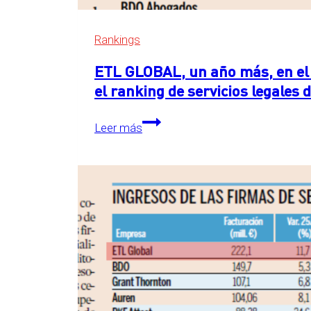
Rankings
ETL GLOBAL, un año más, en el 
el ranking de servicios legales
ETL
Leer más
GLOBAL,
un
año
más,
en
el
primer
puesto
detrás
de