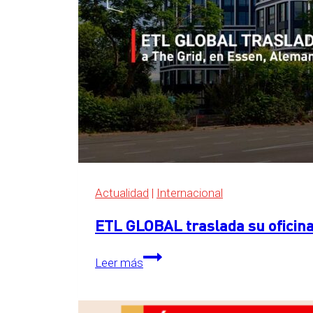
Actualidad
|
Internacional
ETL GLOBAL traslada su oficina
ETL
Leer más
GLOBAL
traslada
su