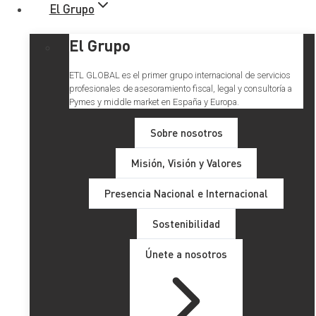
El Grupo
El Grupo
ETL GLOBAL es el primer grupo internacional de servicios
profesionales de asesoramiento fiscal, legal y consultoría a
Pymes y middle market en España y Europa.
Sobre nosotros
Misión, Visión y Valores
Tributación de los premios en
Presencia Nacional e Internacional
Loterías, rifas y concursos
Sostenibilidad
Únete a nosotros
Tabla de Contenidos