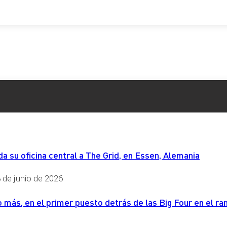
 su oficina central a The Grid, en Essen, Alemania
 de junio de 2026
más, en el primer puesto detrás de las Big Four en el ran