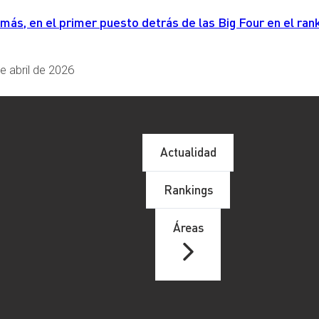
s, en el primer puesto detrás de las Big Four en el rank
e abril de 2026
VA
, 
LEY CONCURSAL
, 
SEGURIDAD SOCIAL
Actualidad
Rankings
Áreas