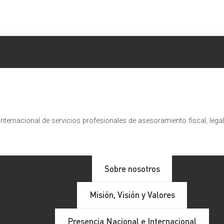
nternacional de servicios profesionales de asesoramiento fiscal, lega
No todos somos iguales
Sobre nosotros
Misión, Visión y Valores
 publicado la Ley 16/2022 por la que se produce una profund
Presencia Nacional e Internacional