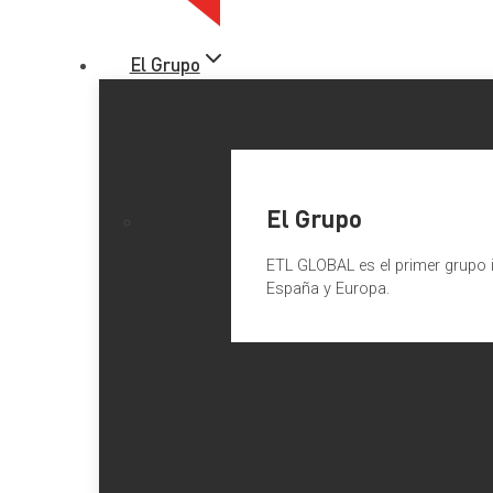
El Grupo
El Grupo
ETL GLOBAL es el primer grupo i
España y Europa.
Reforma de la Ley Concursal: 
El
Boletín Oficial del Estado
de 5 de septiembre de 2022 ha