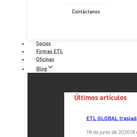
Contacto
Contáctanos
Nombre Completo
*
Email
*
Socios
Firmas ETL
Teléfono
*
Oficinas
Provincia
*
Blog
Comentario
*
Últimos artículos
RGPD
*
ETL GLOBAL traslada 
He leído y acepto la
Política de Privacidad
18 de junio de 2026
18 
Enviar