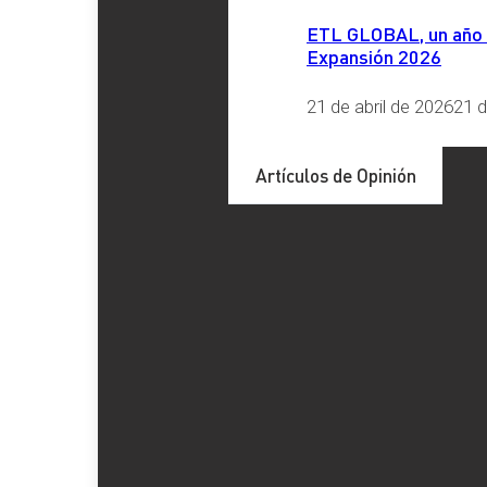
ETL GLOBAL, un año má
Expansión 2026
Etiquetas
21 de abril de 2026
21 d
EJASO ETL GLOBAL
, 
EMPRESA
, 
ETL GLOBAL
, 
IAB
, 
I
Artículos de Opinión
Redes Sociales
LinkedIn
X
Facebook
Instagram
YouTube
TikTok