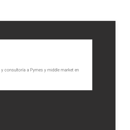
l y consultoría a Pymes y middle market en
a reforma del
Texto Refundido de la Ley Concursal