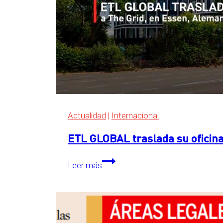
Actualidad
|
Internacional
ETL GLOBAL traslada su oficina
ETL
Leer más
GLOBAL
traslada
su
oficina
central