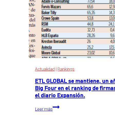
Four
en
el
ranking
de
servicios
legales
de
Expansión
2026
Actualidad
|
Rankings
ETL GLOBAL se mantiene, un año
Big Four en el ranking de firma
el diario Expansión.
ETL
Leer más
GLOBAL