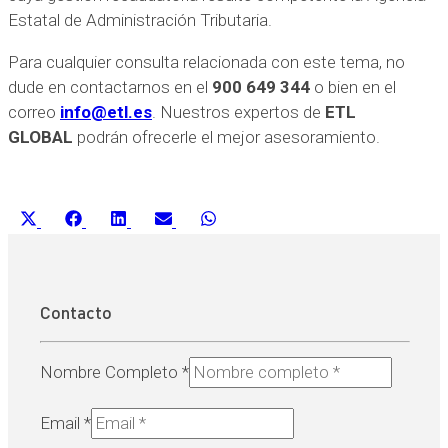
Estatal de Administración Tributaria.
Para cualquier consulta relacionada con este tema, no
dude en contactarnos en el
900 649 344
o bien en el
correo
info@etl.es
. Nuestros expertos de
ETL
GLOBAL
podrán ofrecerle el mejor asesoramiento.
Compartir
Compartir
Compartir
Compartir
Compartir
X
Facebook
LinkedIn
Email
WhatsApp
en
en
en
en
en
(Twitter)
Contacto
Nombre Completo
*
Email
*