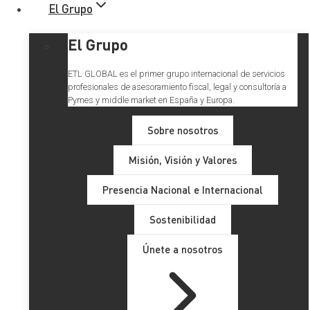
El Grupo
El Grupo
ETL GLOBAL es el primer grupo internacional de servicios
profesionales de asesoramiento fiscal, legal y consultoría a
Pymes y middle market en España y Europa.
Sobre nosotros
Misión, Visión y Valores
A partir de 2023 todos los
Presencia Nacional e Internacional
autónomos estarán obligados
Sostenibilidad
a declarar en el IRPF
Únete a nosotros