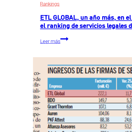
Rankings
ETL GLOBAL, un año más, en el 
el ranking de servicios legales
ETL
Leer más
GLOBAL,
un
año
más,
en
el
primer
puesto
detrás
de
las
Big