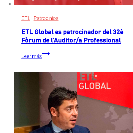
ETL
|
Patrocinios
ETL Global es patrocinador del 32è
Fòrum de l’Auditor/a Professional
ETL
Leer más
Global
es
patrocinador
del
32è
Fòrum
de
l’Auditor/a
Professional