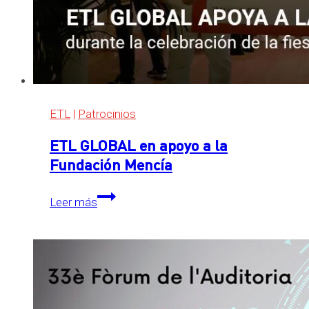
ETL
|
Patrocinios
ETL GLOBAL en apoyo a la
Fundación Mencía
ETL
Leer más
GLOBAL
en
apoyo
a
la
Fundación