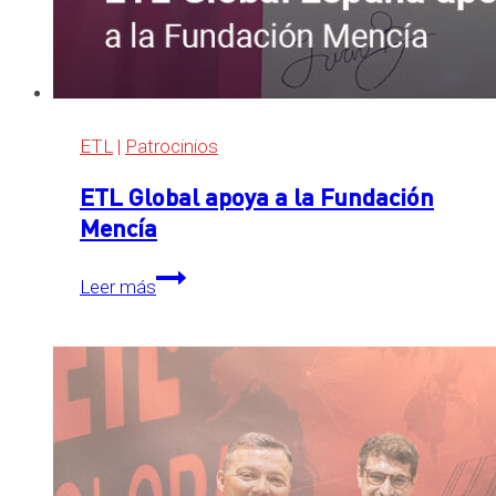
ETL
|
Patrocinios
ETL Global apoya a la Fundación
Mencía
ETL
Leer más
Global
apoya
a
la
Fundación
Mencía