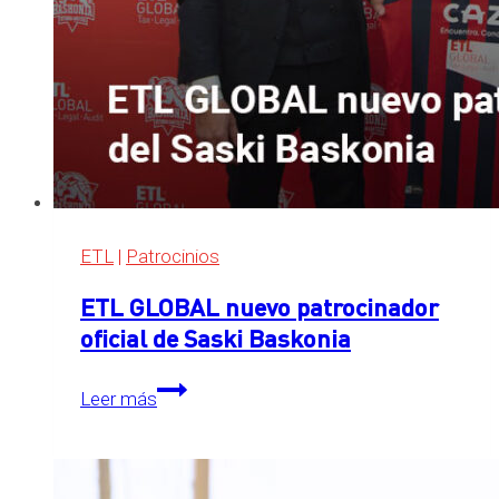
ETL
|
Patrocinios
ETL GLOBAL nuevo patrocinador
oficial de Saski Baskonia
ETL
Leer más
GLOBAL
nuevo
patrocinador
oficial