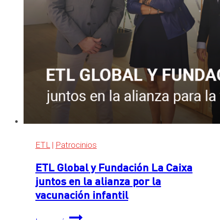
ETL
|
Patrocinios
ETL Global y Fundación La Caixa
juntos en la alianza por la
vacunación infantil
ETL