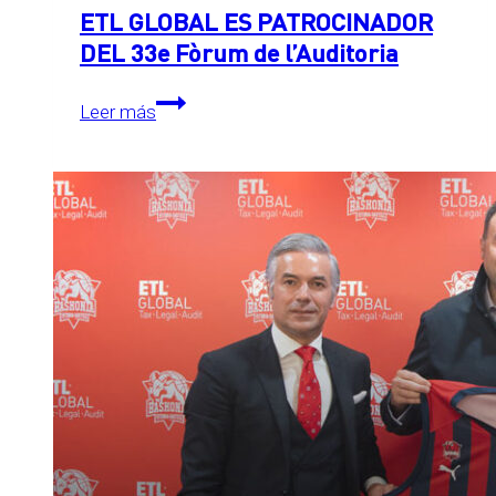
ETL GLOBAL ES PATROCINADOR
DEL 33e Fòrum de l’Auditoria
ETL
Leer más
GLOBAL
ES
PATROCINADOR
DEL
33e
Fòrum
de
l’Auditoria