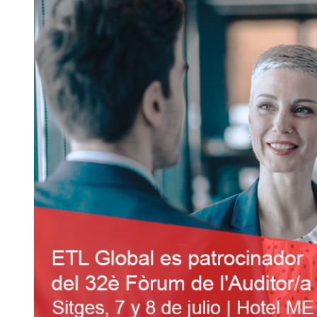
del
Festival
de
Cap
Roig
y
Summerfest
Cerdanya