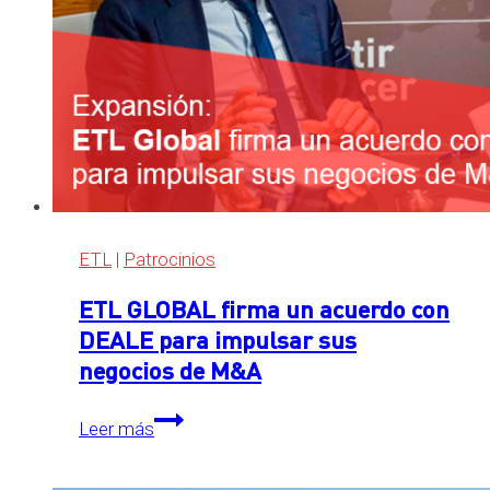
ETL
|
Patrocinios
ETL GLOBAL firma un acuerdo con
DEALE para impulsar sus
negocios de M&A
ETL
Leer más
GLOBAL
firma