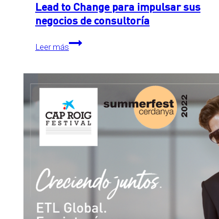
Lead to Change para impulsar sus
negocios de consultoría
ETL
Leer más
Global
firma
un
acuerdo
con
Lead
to
Change
para
impulsar
sus
negocios
de
consultoría