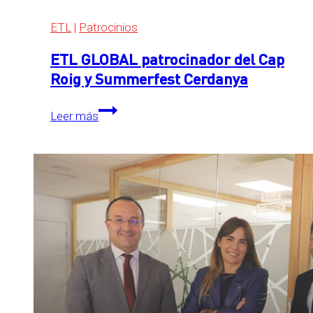
ETL
|
Patrocinios
ETL GLOBAL patrocinador del Cap
Roig y Summerfest Cerdanya
ETL
Leer más
GLOBAL
patrocinador
del
Cap
Roig
y
Summerfest
Cerdanya