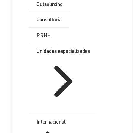
Outsourcing
Contacto
Consultoría
Nombre Completo
*
RRHH
Email
*
Unidades especializadas
Teléfono
*
Provincia
*
Comentario
*
RGPD
*
Internacional
He leído y acepto la
Política de Privacidad