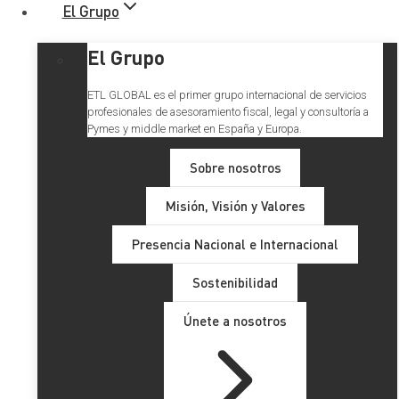
El Grupo
El Grupo
ETL GLOBAL es el primer grupo internacional de servicios
profesionales de asesoramiento fiscal, legal y consultoría a
Pymes y middle market en España y Europa.
Sobre nosotros
Misión, Visión y Valores
ETL Global apoya a la
Presencia Nacional e Internacional
Fundación Mencía
Sostenibilidad
Únete a nosotros
Estamos muy felices de anunciar que, gracias a la
colaboración de todos nuestros profesionales, hemos