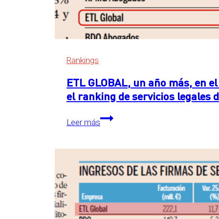
Rankings
ETL GLOBAL, un año más, en el 
el ranking de servicios legales
ETL
Leer más
GLOBAL,
un
año
más,
en
el
primer
puesto