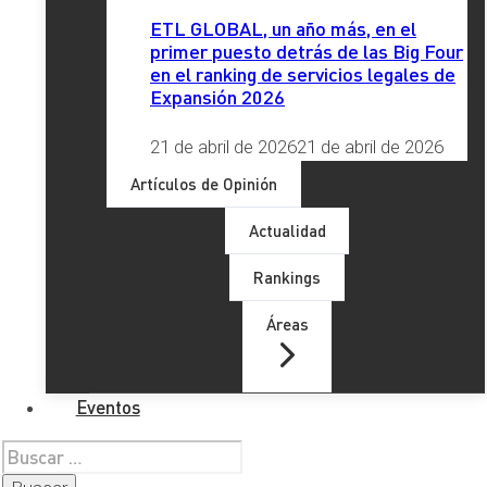
ETL GLOBAL, un año más, en el
primer puesto detrás de las Big Four
en el ranking de servicios legales de
Últimos artículos
Expansión 2026
21 de abril de 2026
21 de abril de 2026
Artículos de Opinión
Actualidad
Rankings
Áreas
Eventos
Buscar: