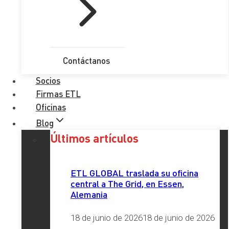
Enviar
Etiquetas
Contáctanos
Socios
Firmas ETL
Oficinas
Redes Sociales
Blog
Últimos artículos
LinkedIn
X
Facebook
Instagram
YouTube
TikTok
ETL GLOBAL traslada su oficina
central a The Grid, en Essen,
Alemania
18 de junio de 2026
18 de junio de 2026