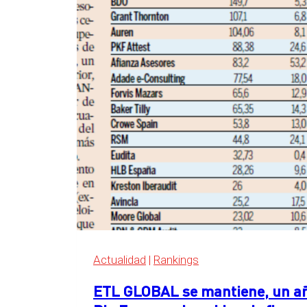
detrás
de
las
Big
Four
en
el
ranking
de
servicios
legales
de
Expansión
2026
Actualidad
|
Rankings
ETL GLOBAL se mantiene, un año