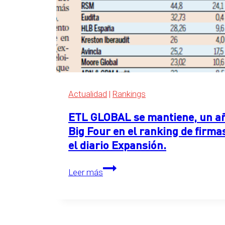
de
servicios
legales
de
Expansión
2026
Actualidad
|
Rankings
ETL GLOBAL se mantiene, un año
Big Four en el ranking de firma
el diario Expansión.
ETL
Leer más
GLOBAL
se
mantiene,
un