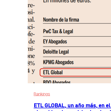
en
Essen,
Alemania
Rankings
ETL GLOBAL, un año más, en el 