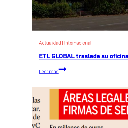
Actualidad
|
Internacional
ETL GLOBAL traslada su oficina
ETL
Leer más
GLOBAL
traslada
su
oficina
central
a
The
Grid,