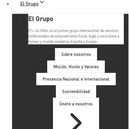
El Grupo
El Grupo
ETL GLOBAL es el primer grupo internacional de servicios
profesionales de asesoramiento fiscal, legal y consultoría a
Pymes y middle market en España y Europa.
ETL GLOBAL firma un
Sobre nosotros
acuerdo con DEALE para
Misión, Visión y Valores
impulsar sus negocios de
Presencia Nacional e Internacional
M&A
Sostenibilidad
Únete a nosotros
El convenio fomentará las oportunidades y sinergias
de negocio entre ETL GLOBAL y DEALE, cuya