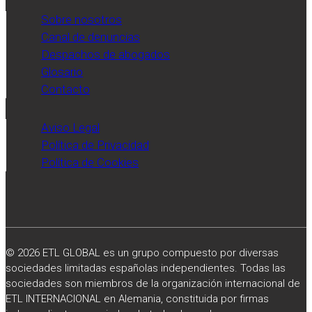
profesionales
Sobre nosotros
publicado
Canal de denuncias
por
Despachos de abogados
el
Glosario
diario
Contacto
Expansión.
Aviso Legal
Política de Privacidad
Política de Cookies
© 2026 ETL GLOBAL es un grupo compuesto por diversas
sociedades limitadas españolas independientes. Todas las
sociedades son miembros de la organización internacional de
ETL INTERNACIONAL en Alemania, constituida por firmas