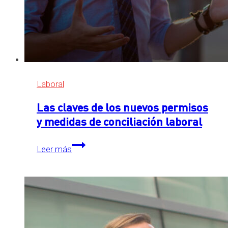
Laboral
Las claves de los nuevos permisos
y medidas de conciliación laboral
Las
Leer más
claves
de
los
nuevos
permisos
y