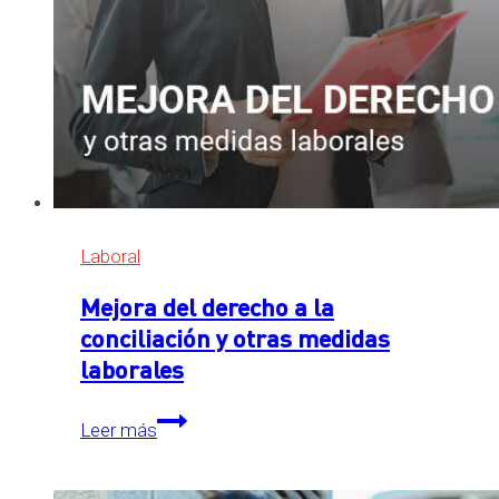
Laboral
Mejora del derecho a la
conciliación y otras medidas
laborales
Mejora
Leer más
del
derecho