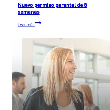
Nuevo permiso parental de 8
semanas
Nuevo
Leer más
permiso
parental
de
8
semanas