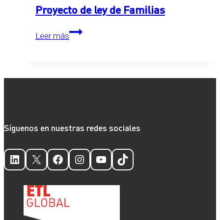
Proyecto de ley de Familias
Proyecto
Leer más
de
ley
de
Familias
Síguenos en nuestras redes sociales
LinkedIn
X
Facebook
Instagram
YouTube
TikTok