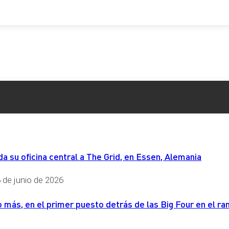
 su oficina central a The Grid, en Essen, Alemania
 de junio de 2026
más, en el primer puesto detrás de las Big Four en el ran