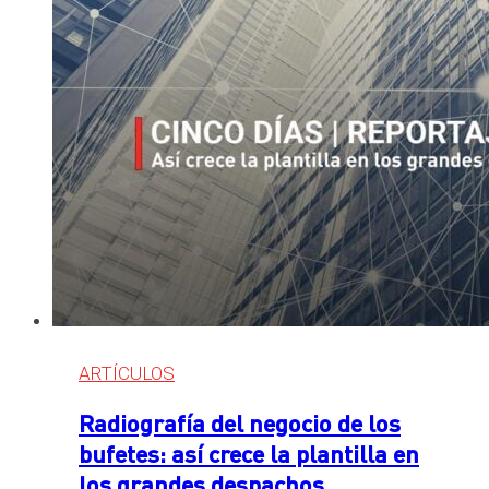
basadas
en
la
apreciación
de
duda
razonable
ARTÍCULOS
Radiografía del negocio de los
bufetes: así crece la plantilla en
los grandes despachos