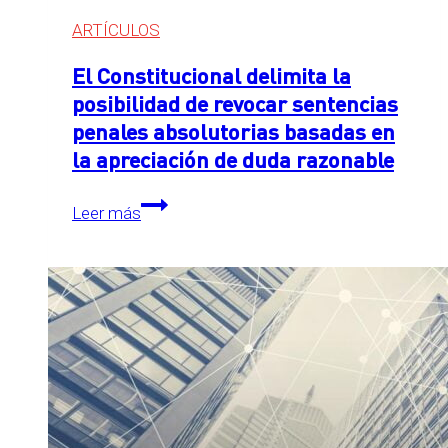
ARTÍCULOS
El Constitucional delimita la
posibilidad de revocar sentencias
penales absolutorias basadas en
la apreciación de duda razonable
El
Leer más
Constitucional
delimita
la
posibilidad
de
revocar
sentencias
penales
absolutorias