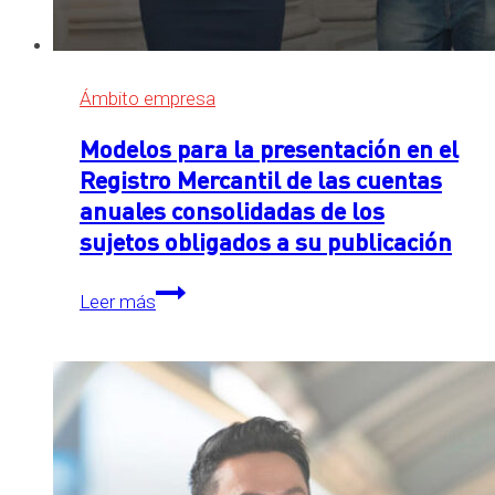
Ámbito empresa
Modelos para la presentación en el
Registro Mercantil de las cuentas
anuales consolidadas de los
sujetos obligados a su publicación
Modelos
Leer más
para
la
presentación
en
el
Registro
Mercantil