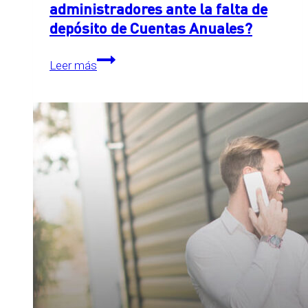
administradores ante la falta de
depósito de Cuentas Anuales?
¿Cuál
Leer más
es
la
responsabilidad
de
los
administradores
ante
la
falta
de
depósito
de
Cuentas
Anuales?