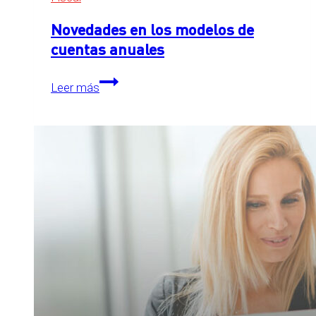
Novedades en los modelos de
cuentas anuales
Novedades
Leer más
en
los
modelos
de
cuentas
anuales