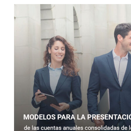
novedades
y
modelos
para
su
presentación