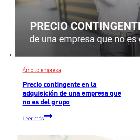
Ámbito empresa
Precio contingente en la
adquisición de una empresa que
no es del grupo
Precio
Leer más
contingente
en
la