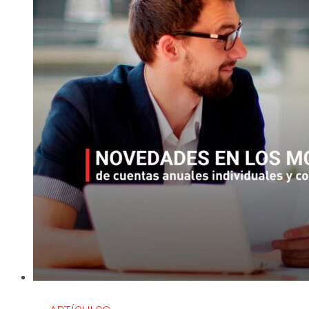
concurso
de
acreedores