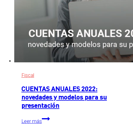
Fiscal
CUENTAS ANUALES 2022:
novedades y modelos para su
presentación
CUENTAS
Leer más
ANUALES
2022: