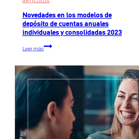
ARTÍCULOS
Novedades en los modelos de
depósito de cuentas anuales
individuales y consolidadas 2023
Novedades
Leer más
en
los
modelos
de
depósito
de
cuentas
anuales
individuales
y
consolidadas
2023