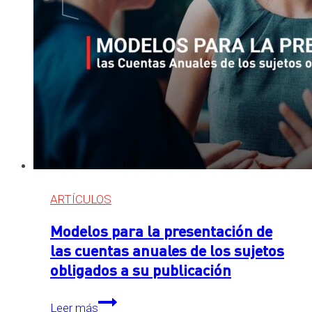
ARTÍCULOS
Modelos para la presentación de
las cuentas anuales de los sujetos
obligados a su publicación
Modelos
Leer más