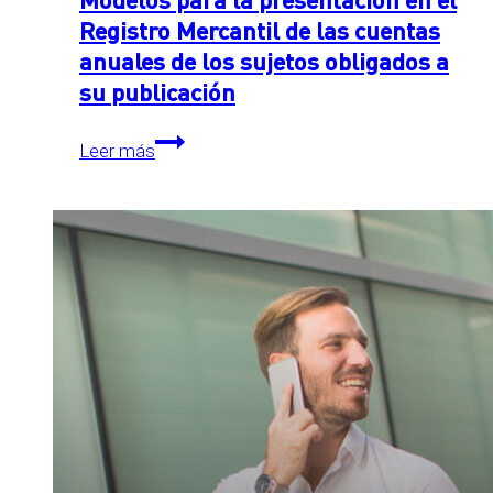
Registro Mercantil de las cuentas
anuales de los sujetos obligados a
su publicación
Modelos
Leer más
para
la
presentación
en
el
Registro
Mercantil
de
las
cuentas
anuales
de