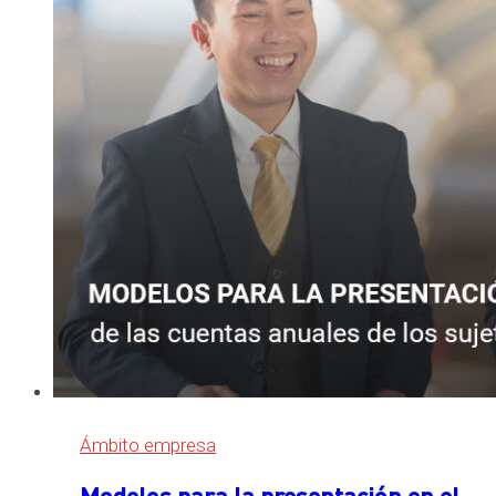
de
las
cuentas
anuales
consolidadas
de
los
sujetos
obligados
a
su
publicación
Ámbito empresa
Modelos para la presentación en el