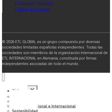
Política de Privacidad
Política de Cookies
© 2026 ETL GLOBAL es un grupo compuesto por diversas
sociedades limitadas españolas independientes. Todas las
sociedades son miembros de la organización internacional de
ETL INTERNACIONAL en Alemania, constituida por firmas
independientes asociadas de todo el mundo.
Alternar
El Grupo
menú
hijo
Sobre Nosotros
Misión, Visión y Valores
Presencia Nacional e Internacional
Sostenibilidad