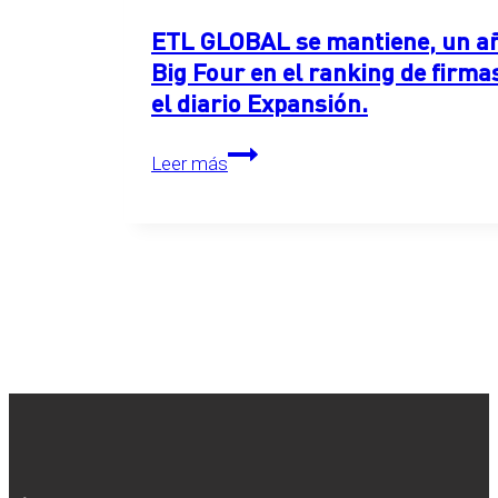
ETL GLOBAL se mantiene, un año
Big Four en el ranking de firma
el diario Expansión.
ETL
Leer más
GLOBAL
se
mantiene,
un
año
más,
en
el
primer
puesto
detrás
de