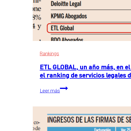
Rankings
ETL GLOBAL, un año más, en el 
el ranking de servicios legales
ETL
Leer más
GLOBAL,
un
año
más,
en