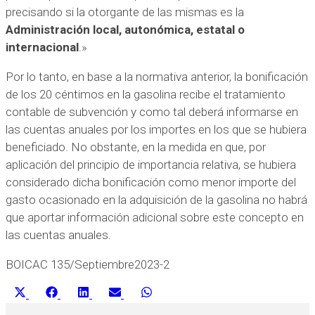
precisando si la otorgante de las mismas es la
Administración local, autonómica, estatal o
internacional
.»
Por lo tanto, en base a la normativa anterior, la bonificación
de los 20 céntimos en la gasolina recibe el tratamiento
contable de subvención y como tal deberá informarse en
las cuentas anuales por los importes en los que se hubiera
beneficiado. No obstante, en la medida en que, por
aplicación del principio de importancia relativa, se hubiera
considerado dicha bonificación como menor importe del
gasto ocasionado en la adquisición de la gasolina no habrá
que aportar información adicional sobre este concepto en
las cuentas anuales.
BOICAC 135/Septiembre2023-2
Compartir
Compartir
Compartir
Compartir
Compartir
X
Facebook
LinkedIn
Email
WhatsApp
en
en
en
en
en
(Twitter)