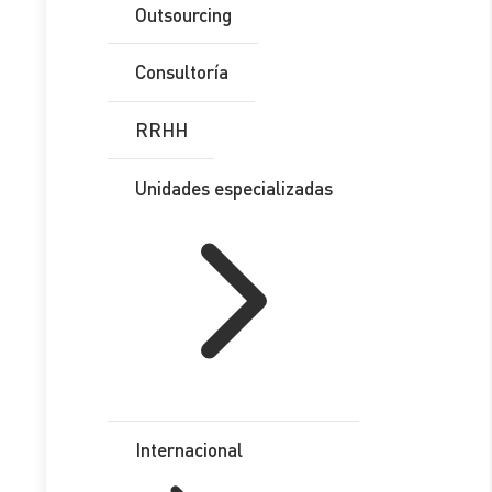
Outsourcing
Consultoría
RRHH
Unidades especializadas
Información en cuentas
anuales 2022 por bonificación
energética del RDL 6/2022.
Internacional
La consulta versa sobre la información a incluir en