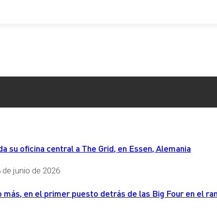
 su oficina central a The Grid, en Essen, Alemania
 de junio de 2026
más, en el primer puesto detrás de las Big Four en el ran