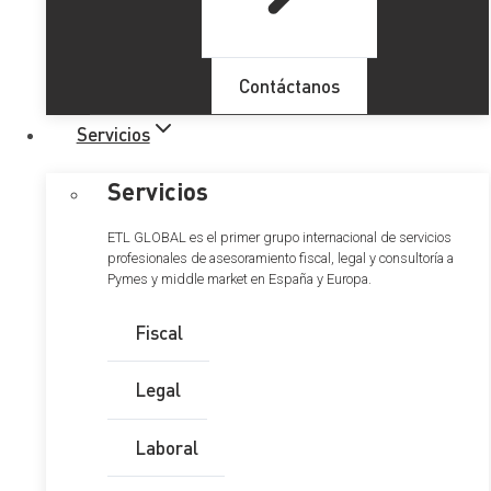
Contáctanos
Servicios
Servicios
ETL GLOBAL es el primer grupo internacional de servicios
profesionales de asesoramiento fiscal, legal y consultoría a
Pymes y middle market en España y Europa.
Transposición de la directiva
europea de condiciones
Fiscal
laborales transparentes y
Legal
previsibles
Laboral