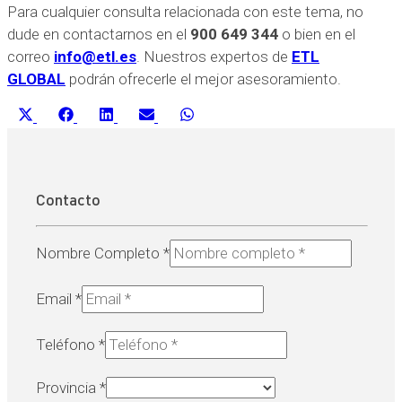
Para cualquier consulta relacionada con este tema, no
dude en contactarnos en el
900 649 344
o bien en el
correo
info@etl.es
. Nuestros expertos de
ETL
GLOBAL
podrán ofrecerle el mejor asesoramiento.
Compartir
Compartir
Compartir
Compartir
Compartir
X
Facebook
LinkedIn
Email
WhatsApp
en
en
en
en
en
(Twitter)
Contacto
Nombre Completo
*
Email
*
Teléfono
*
Provincia
*