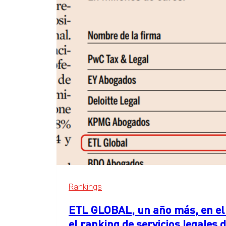
en
Essen,
Alemania
Rankings
ETL GLOBAL, un año más, en el 
el ranking de servicios legales