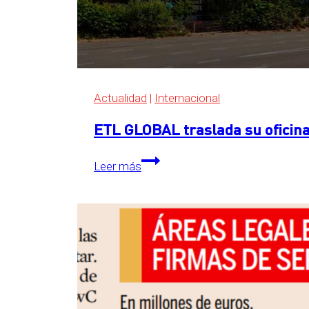
Actualidad
|
Internacional
ETL GLOBAL traslada su oficina
ETL
Leer más
GLOBAL
traslada
su
oficina
central
a
The
Grid,