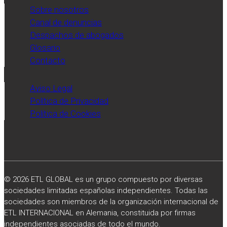
profesionales
Sobre nosotros
publicado
Canal de denuncias
por
Despachos de abogados
el
Glosario
diario
Contacto
Expansión.
Aviso Legal
Política de Privacidad
Política de Cookies
© 2026 ETL GLOBAL es un grupo compuesto por diversas
sociedades limitadas españolas independientes. Todas las
sociedades son miembros de la organización internacional de
ETL INTERNACIONAL en Alemania, constituida por firmas
independientes asociadas de todo el mundo.