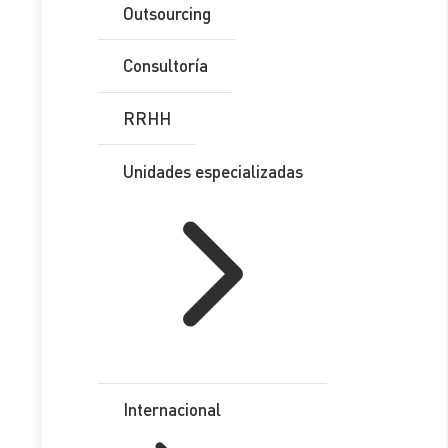
Outsourcing
Tabla de Contenidos
Consultoría
Nuevas obligaciones de información
RRHH
Registro de la jornada laboral
Periodo de prueba
Unidades especializadas
Pluriempleo
Oportunidades de empleo
Régimen sancionador
La nueva regulación incorpora en el artículo 4 del
Estatuto
de los Trabajadores
el
derecho a la previsibilidad de las
condiciones laborales
, lo que implica que el
trabajador
Internacional
debe conocer de antemano su horario laboral y, en su
caso, los criterios para posibles cambios en dichas