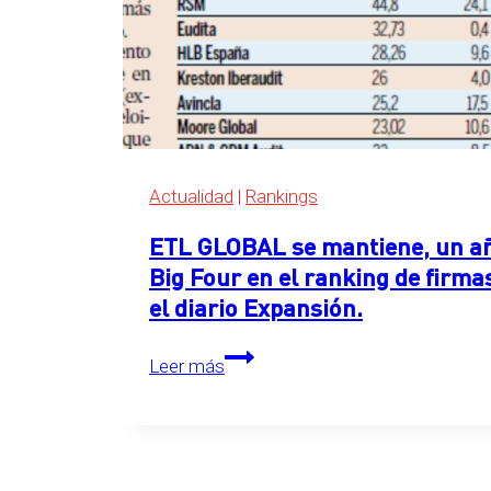
de
servicios
legales
de
Expansión
2026
Actualidad
|
Rankings
ETL GLOBAL se mantiene, un año
Big Four en el ranking de firma
el diario Expansión.
ETL
Leer más
GLOBAL
se
mantiene,
un