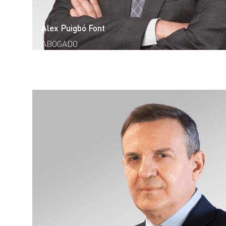
Álex Puigbó Font
ABOGADO