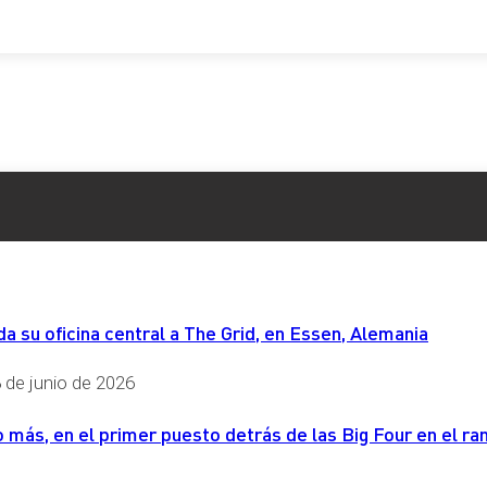
 su oficina central a The Grid, en Essen, Alemania
 de junio de 2026
más, en el primer puesto detrás de las Big Four en el ran