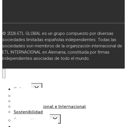
© 2026 ETL GLOBAL es un grupo compuesto por diversas
sociedades limitadas españolas independientes. Todas las
sociedades son miembros de la organización internacional de
ETL INTERNACIONAL en Alemania, constituida por firmas
independientes asociadas de todo el mundo.
Alternar
El Grupo
menú
hijo
Sobre Nosotros
Misión, Visión y Valores
Presencia Nacional e Internacional
Sostenibilidad
Alternar
Únete a Nosotros
menú
hijo
Trabaja con Nosotros