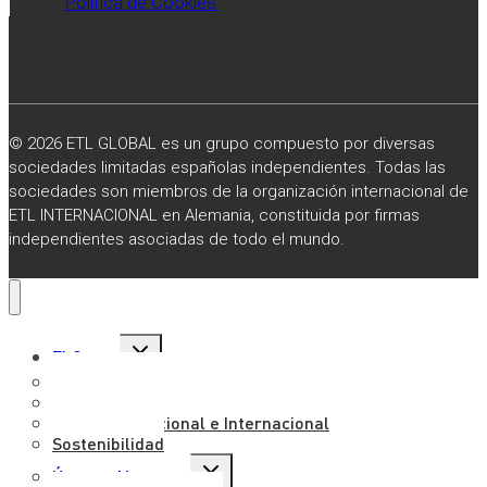
Política de Cookies
© 2026 ETL GLOBAL es un grupo compuesto por diversas
sociedades limitadas españolas independientes. Todas las
sociedades son miembros de la organización internacional de
ETL INTERNACIONAL en Alemania, constituida por firmas
independientes asociadas de todo el mundo.
Alternar
El Grupo
menú
hijo
Sobre Nosotros
Misión, Visión y Valores
Presencia Nacional e Internacional
Sostenibilidad
Alternar
Únete a Nosotros
menú