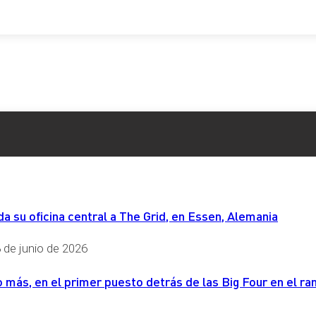
 su oficina central a The Grid, en Essen, Alemania
 de junio de 2026
más, en el primer puesto detrás de las Big Four en el ran