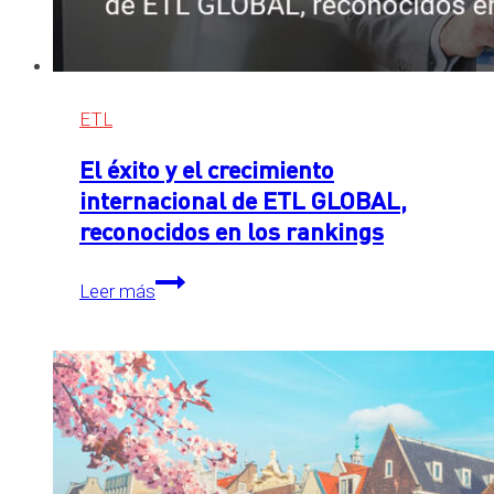
ETL
El éxito y el crecimiento
internacional de ETL GLOBAL,
reconocidos en los rankings
El
Leer más
éxito
y
el
crecimiento
internacional
de
ETL