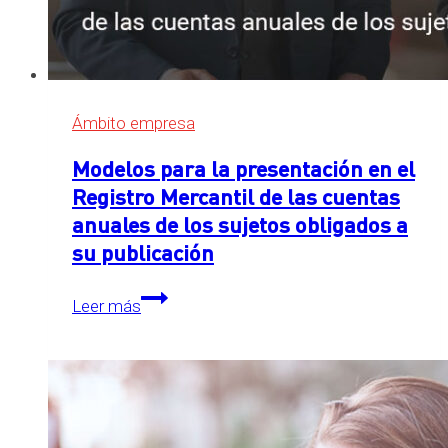
Ámbito empresa
Modelos para la presentación en el
Registro Mercantil de las cuentas
anuales de los sujetos obligados a
su publicación
Modelos
Leer más
para
la
presentación
en
el
Registro