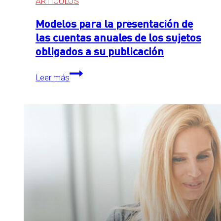
ARTÍCULOS
Modelos para la presentación de
las cuentas anuales de los sujetos
obligados a su publicación
Modelos
Leer más
para
la
presentación
de
las
cuentas
anuales
de
los
sujetos
obligados
a