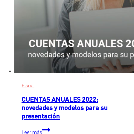
su
publicación
Fiscal
CUENTAS ANUALES 2022:
novedades y modelos para su
presentación
CUENTAS
Leer más