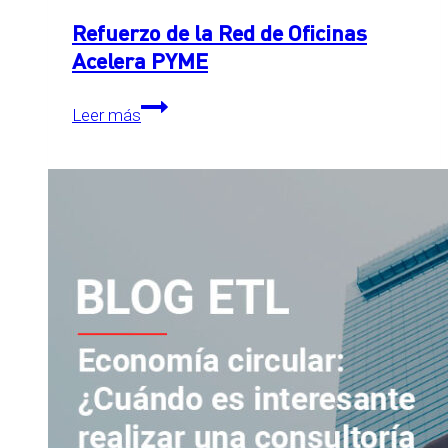
Refuerzo de la Red de Oficinas
Acelera PYME
Refuerzo
Leer más
de
la
Red
de
Oficinas
Acelera
PYME