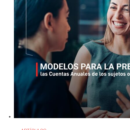
de
cuentas
anuales
individuales
y
consolidadas
2023