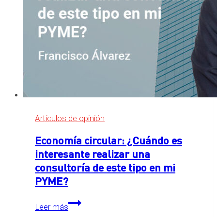
Artículos de opinión
Economía circular: ¿Cuándo es
interesante realizar una
consultoría de este tipo en mi
PYME?
Economía
Leer más
circular: