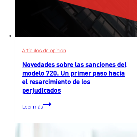
Artículos de opinión
Novedades sobre las sanciones del
modelo 720. Un primer paso hacia
el resarcimiento de los
perjudicados
Novedades
Leer más
sobre
las
sanciones
del