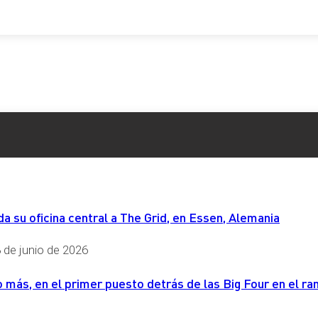
 su oficina central a The Grid, en Essen, Alemania
 de junio de 2026
más, en el primer puesto detrás de las Big Four en el ran