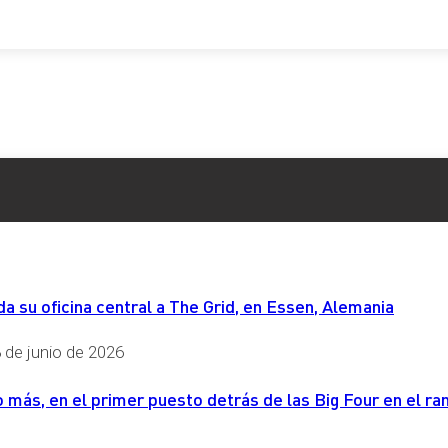
 su oficina central a The Grid, en Essen, Alemania
 de junio de 2026
más, en el primer puesto detrás de las Big Four en el ran