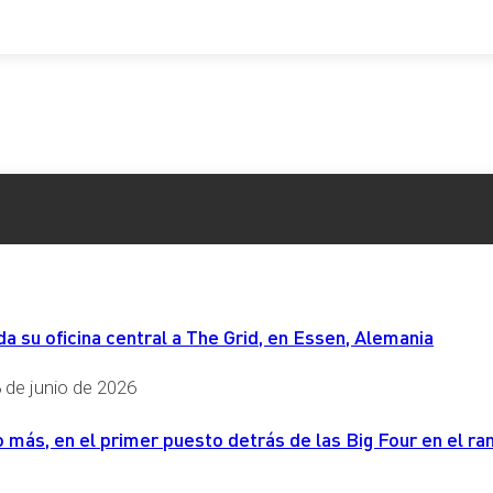
 su oficina central a The Grid, en Essen, Alemania
 de junio de 2026
más, en el primer puesto detrás de las Big Four en el ran