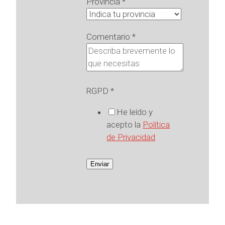
Provincia
*
Comentario
*
RGPD
*
He leído y
acepto la
Política
de Privacidad
Enviar