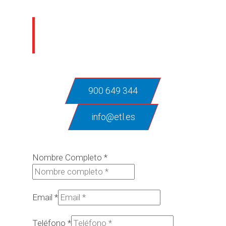
¿En qué podemos
ayudarte?
900 649 344
info@etl.es
Nombre Completo
*
Email
*
Teléfono
*