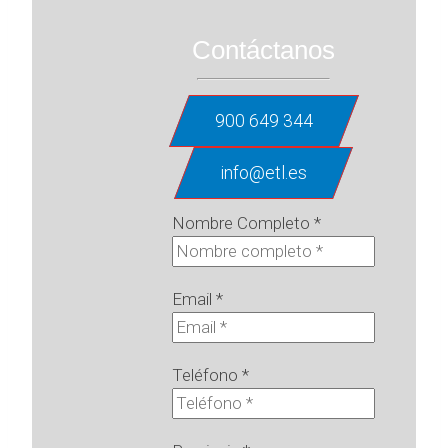
Contáctanos
900 649 344
info@etl.es
Nombre Completo
*
Email
*
Teléfono
*