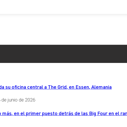
 su oficina central a The Grid, en Essen, Alemania
 de junio de 2026
más, en el primer puesto detrás de las Big Four en el ran