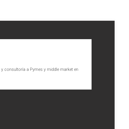
l y consultoría a Pymes y middle market en
ios profesionales
presentes en España que prestan