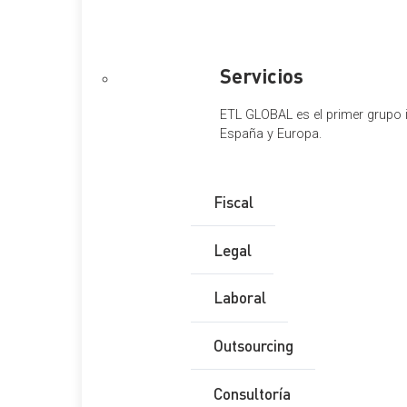
Contacto
Servicios
Nombre Completo
*
ETL GLOBAL es el primer grupo i
España y Europa.
Email
*
Fiscal
Teléfono
*
Legal
Provincia
*
Laboral
Comentario
*
Outsourcing
RGPD
*
Consultoría
He leído y acepto la
Política de Privacidad