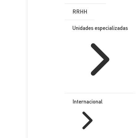
RRHH
Enviar
Unidades especializadas
Etiquetas
AUDITORÍA
, 
EXPANSIÓN
, 
RANKING
, 
SERVICIOS PR
Redes Sociales
Internacional
LinkedIn
X
Facebook
Instagram
YouTube
TikTok