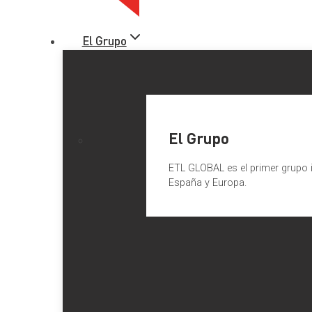
El Grupo
El Grupo
ETL GLOBAL es el primer grupo i
España y Europa.
Ranking auditoras 2023 – Exp
El
diario Expansión
ha publicado el
ranking de auditoras 